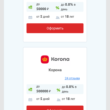
до
0.8%
до
в
50000
₽
день
5
18
от
дней
от
лет
Оформить
Корона
24 отзыва
до
0.8%
до
в
500000
₽
день
5
18
от
дней
от
лет