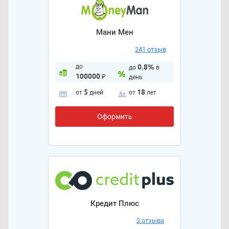
Мани Мен
241 отзыв
до
0.8%
до
в
100000
₽
день
5
18
от
дней
от
лет
Оформить
Кредит Плюс
2 отзыва