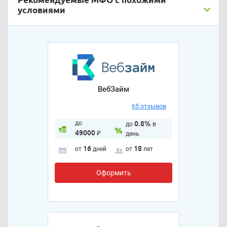
условиями
ВебЗайм
65 отзывов
до
0.8%
до
в
49000
₽
день
16
18
от
дней
от
лет
Оформить