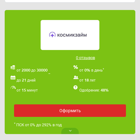
0 отзывов
*
2000
30000
0%
от
до
от
в день
21
18
до
дней
от
лет
15
48%
от
минут
Одобрение:
Оформить
*
ПСК от 0% до 292% в год