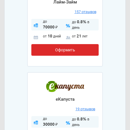
Лайм-Займ
157 отзывов
до
0.8%
до
в
70000
₽
день
10
21
от
дней
от
лет
Оформить
еКапуста
19 отзывов
до
0.8%
до
в
30000
₽
день