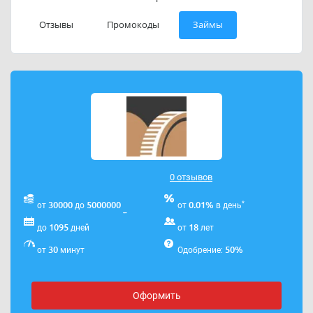
Отзывы
Промокоды
Займы
0 отзывов
*
30000
5000000
0.01%
от
до
от
в день
1095
18
до
дней
от
лет
30
50%
от
минут
Одобрение:
Оформить