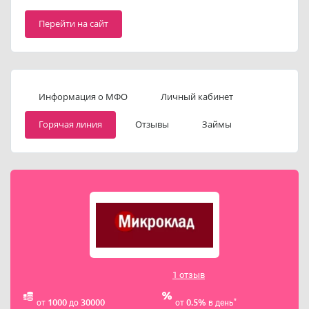
Перейти на сайт
Информация о МФО
Личный кабинет
Горячая линия
Отзывы
Займы
1 отзыв
*
1000
30000
0.5%
от
до
от
в день