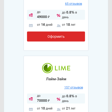
65 отзывов
до
0.8%
до
в
49000
₽
день
16
18
от
дней
от
лет
Оформить
Лайм-Займ
157 отзывов
до
0.8%
до
в
70000
₽
день
10
21
от
дней
от
лет