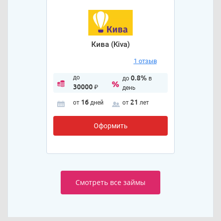
Кива (Kiva)
1 отзыв
до
0.8%
до
в
30000
₽
день
16
21
от
дней
от
лет
Оформить
Смотреть все займы