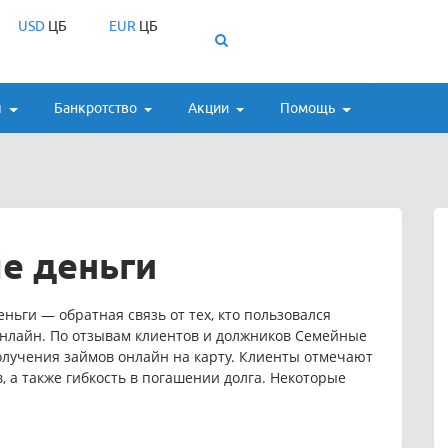
USD
ЦБ
EUR
ЦБ
ы
Банкротство
Акции
Помощь
е деньги
ьги — обратная связь от тех, кто пользовался
нлайн. По отзывам клиентов и должников Семейные
олучения займов онлайн на карту. Клиенты отмечают
 а также гибкость в погашении долга. Некоторые
ления срока займа через личный кабинет. Если вы
те опыт работы с компанией, вы можете оставить