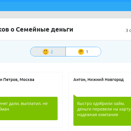
ов о Семейные деньги
3 
2
1
н Петров, Москва
Антон, Нижний Новгород
енег дали, выплатил, не
быстро одобрили займ,
бман
деньги перевели на карту
надежная компания