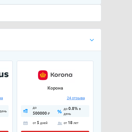
Корона
ва
24 отзыва
до
0.8%
до
в
 день
500000
₽
день
5
18
от
дней
от
лет