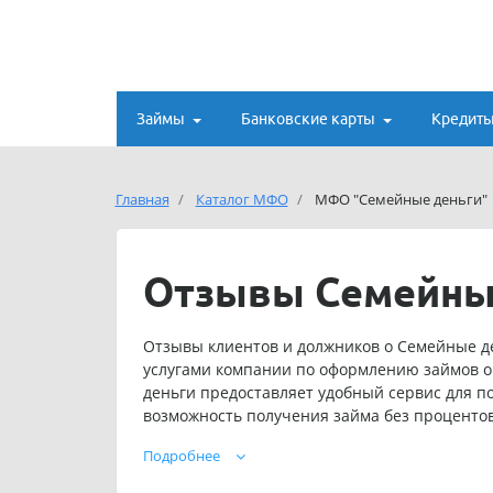
Займы
Банковские карты
Кредит
Главная
Каталог МФО
МФО "Семейные деньги"
Отзывы Семейны
Отзывы клиентов и должников о Семейные ден
услугами компании по оформлению займов о
деньги предоставляет удобный сервис для п
возможность получения займа без процентов,
клиенты также сообщают о возможности прод
Подробнее
являетесь клиентом Семейные деньги и имее
свой отзыв на сайте.