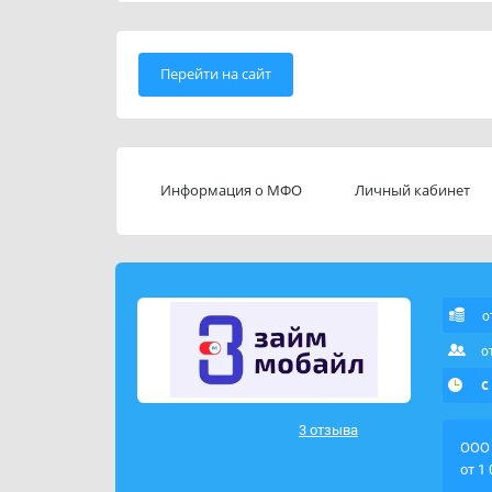
Перейти на сайт
Информация о МФО
Личный кабинет
о
о
с
3 отзыва
ООО 
от 1