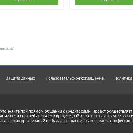
айм. ру.
Защита данных
Пользовательское соглашение
Политика
я уточняйте при прямом общении с кредиторами. Проект осуществля
нии ФЗ «О потребительском кредите (займе)» от 21.12.2013 № 353-ФЗ 
инансовых организаций и обладают правом осуществлять профессион