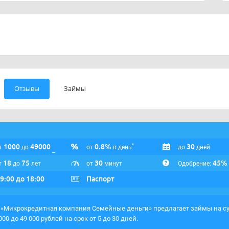
Отзывы
Займы
1000
49000
0.8%
30
*
т
до
от
в день
до
дней
18
75
30
45%
т
до
лет
от
минут
Одобрение:
 9:00 до 18:00
Паспорт
«Микрокредитная компания Семейные деньги» предлагает займы на с
 000 до 49 000 рублей на срок от 5 до 30 дней.