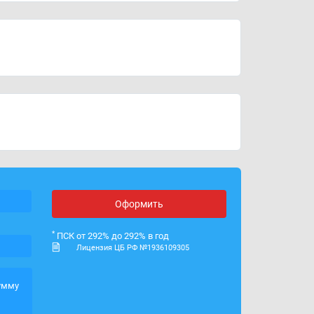
График работы
с 9:00 до 18:00
ИНН
2801247878
ОГРН
1192801002305
Лицензия ЦБ РФ
№ 1936109305
Оформить
*
ПСК от 292% до 292% в год
Лицензия ЦБ РФ №1936109305
умму