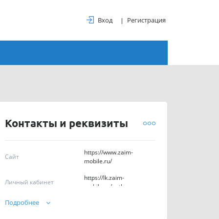
Вход
Регистрация
Контакты и реквизиты
https://www.zaim-
Сайт
mobile.ru/
https://lk.zaim-
Личный кабинет
mobile.ru/auth
Подробнее
84162210103,
Телефоны
89248410103