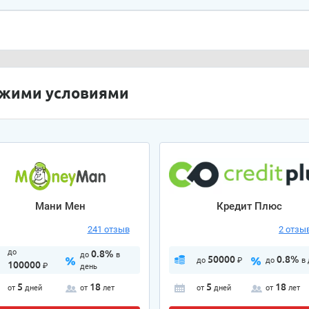
ожими условиями
Мани Мен
Кредит Плюс
241 отзыв
2 отзы
до
0.8%
до
в
50000
0.8%
до
₽
до
в
100000
₽
день
5
18
5
18
от
дней
от
лет
от
дней
от
лет