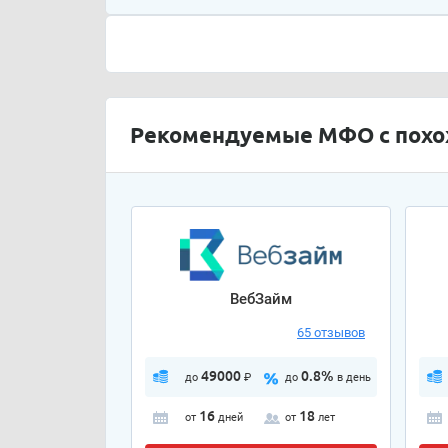
Рекомендуемые МФО с пох
ВебЗайм
65 отзывов
49000
0.8%
до
₽
до
в день
16
18
от
дней
от
лет