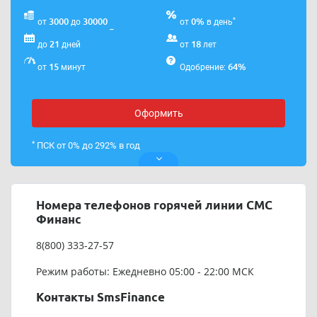
*
3000
30000
0%
от
до
от
в день
21
18
до
дней
от
лет
15
64%
от
минут
Одобрение:
Оформить
*
ПСК от 0% до 292% в год
Номера телефонов горячей линии СМС
Финанс
8(800) 333-27-57
Режим работы: Ежедневно 05:00 - 22:00 МСК
Контакты SmsFinance