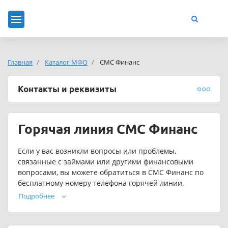
Главная
Каталог МФО
СМС Финанс
Контакты и реквизиты
Горячая линия СМС Финанс
Если у вас возникли вопросы или проблемы,
связанные с займами или другими финансовыми
вопросами, вы можете обратиться в СМС Финанс по
бесплатному номеру телефона горячей линии.
Операторы смогут помочь вам с задолженностью,
Подробнее
продлением займа СМС Финанс и другими
вопросами.