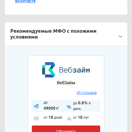
Вконтакте
Рекомендуемые МФО с похожими
условиями
ВебЗайм
65 отзывов
до
0.8%
до
в
49000
₽
день
16
18
от
дней
от
лет
Оформить