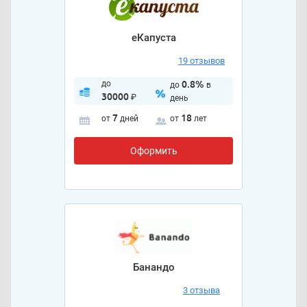
еКапуста
19 отзывов
до
0.8%
до
в
30000
₽
день
7
18
от
дней
от
лет
Оформить
Банандо
3 отзыва