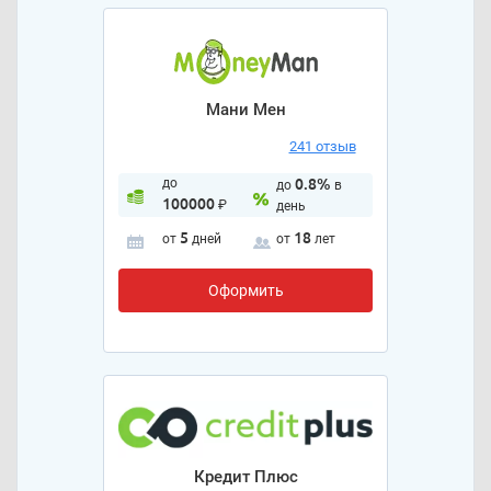
Мани Мен
241 отзыв
до
0.8%
до
в
100000
₽
день
5
18
от
дней
от
лет
Оформить
Кредит Плюс