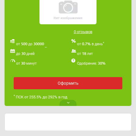
0 отзывов
*
500
30000
0.7%
от
до
от
в день
30
18
до
дней
от
лет
30
30%
от
минут
Одобрение:
Оформить
*
ПСК от 255.5% до 292% в год