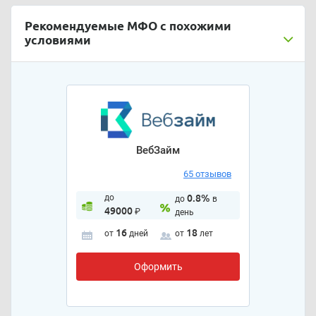
Рекомендуемые МФО с похожими
условиями
ВебЗайм
65 отзывов
до
0.8%
до
в
49000
₽
день
16
18
от
дней
от
лет
Оформить