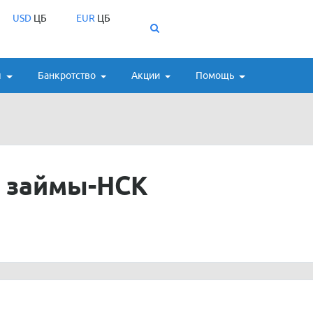
USD
ЦБ
EUR
ЦБ
ы
Банкротство
Акции
Помощь
 займы-НСК