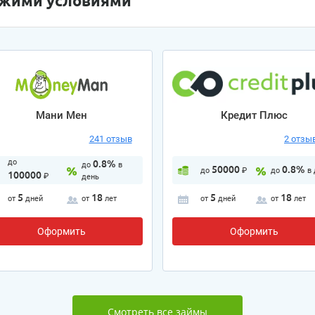
ожими условиями
Мани Мен
Кредит Плюс
241 отзыв
2 отзы
до
0.8%
до
в
50000
0.8%
до
₽
до
в
100000
₽
день
5
18
5
18
от
дней
от
лет
от
дней
от
лет
Оформить
Оформить
Смотреть все займы