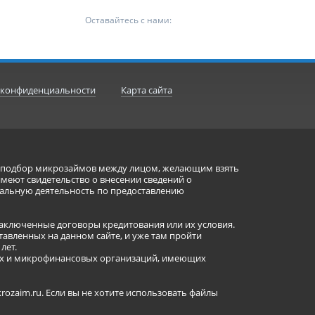
Оставайтесь с нами:
 конфиденциальности
Карта сайта
ет подбор микрозаймов между лицом, желающим взять
имеют свидетельство о внесении сведений о
альную деятельность по предоставлению
заключенные договоры кредитования или их условия.
авленных на данном сайте, и уже там пройти
лет.
ных и микрофинансовых организаций, имеющих
ozaim.ru. Если вы не хотите использовать файлы