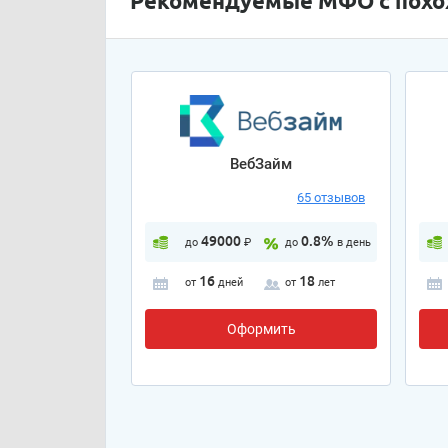
Рекомендуемые МФО с пох
ВебЗайм
65 отзывов
49000
0.8%
до
₽
до
в день
16
18
от
дней
от
лет
Оформить