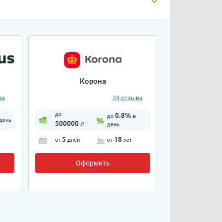
Корона
ва
24 отзыва
до
0.8%
до
в
 день
500000
₽
день
5
18
от
дней
от
лет
Оформить