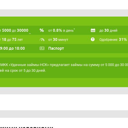
5000
30000
0.8%
30
*
т
до
от
в день
до
дней
18
75
30
31%
т
до
лет
от
минут
Одобрение:
 9:00 до 18:00
Паспорт
МКК «Удачные займы-НСК» предлагает займы на сумму от 5 000 до 30 0
ей на срок от 5 до 30 дней.