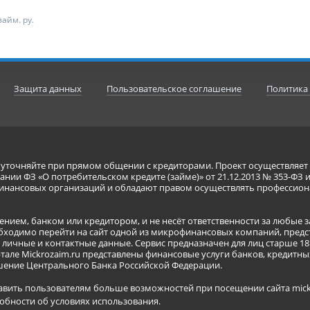
айм. ру.
Защита данных
Пользовательское соглашение
Политика
я уточняйте при прямом общении с кредиторами. Проект осуществля
нии ФЗ «О потребительском кредите (займе)» от 21.12.2013 № 353-ФЗ 
инансовых организаций и обладают правом осуществлять профессион
ением, банком или кредитором, и не несёт ответственности за любые 
бходимо перейти на сайт одной из микрофинансовых компаний, предст
ичные и контактные данные. Сервис предназначен для лиц старше 18 
тале Mickrozaim.ru представлены финансовые услуги банков, кредит
ение Центрального Банка Российской Федерации.
авить пользователям больше возможностей при посещении сайта mickr
обности об условиях использования
.