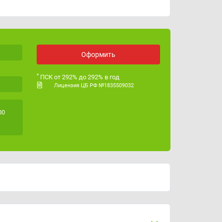
Оформить
*
ПСК от 292% до 292% в год
Лицензия ЦБ РФ №1835509032
00