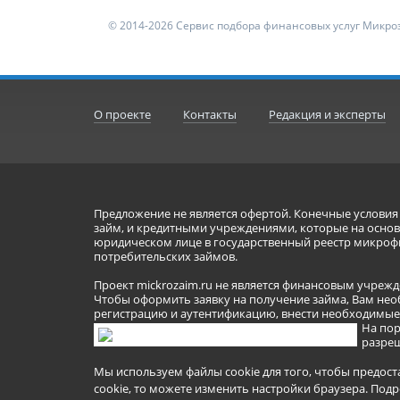
© 2014-2026 Сервис подбора финансовых услуг Микроз
О проекте
Контакты
Редакция и эксперты
Предложение не является офертой. Конечные услови
займ, и кредитными учреждениями, которые на основа
юридическом лице в государственный реестр микроф
потребительских займов.
Проект mickrozaim.ru не является финансовым учрежд
Чтобы оформить заявку на получение займа, Вам нео
регистрацию и аутентификацию, внести необходимые л
На пор
разреш
Мы используем файлы cookie для того, чтобы предост
cookie, то можете изменить настройки браузера.
Подр