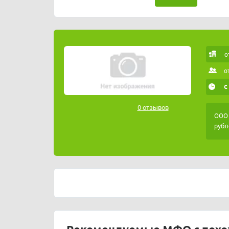
о
о
с
0 отзывов
ООО 
рубл