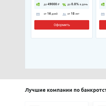
49000
0.8%
до
₽
до
в день
16
18
от
дней
от
лет
Оформить
Лучшие компании по банкротс