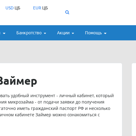
USD
ЦБ
EUR
ЦБ
ы
Банкротство
Акции
Помощь
Займер
вать удобный инструмент - личный кабинет, который
ния микрозайма - от подачи заявки до получения
таточно иметь гражданский паспорт РФ и несколько
личном кабинете Займер можно ознакомиться с
 могут продлить срок пользования полученными
умма, сроки займа и проценты часто зависят от
инансовой организацией и других факторов.