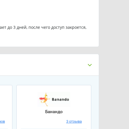
т до 3 дней, после чего доступ закроется,
Банандо
вов
3 отзыва