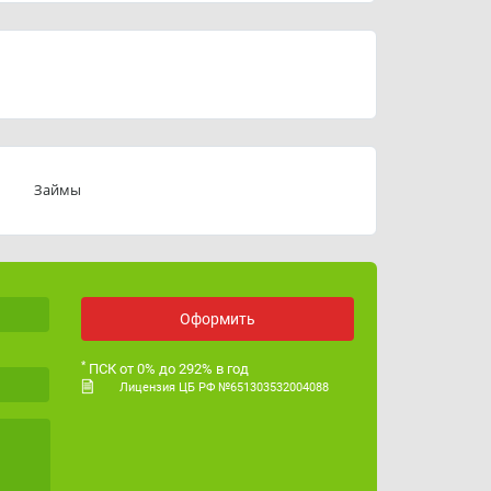
График работы
06:00 до 22:00
ИНН
5406836941
ОГРН
1235400049356
Лицензия ЦБ РФ
№ 651303532004088
Займы
Оформить
*
ПСК от 0% до 292% в год
Лицензия ЦБ РФ №651303532004088