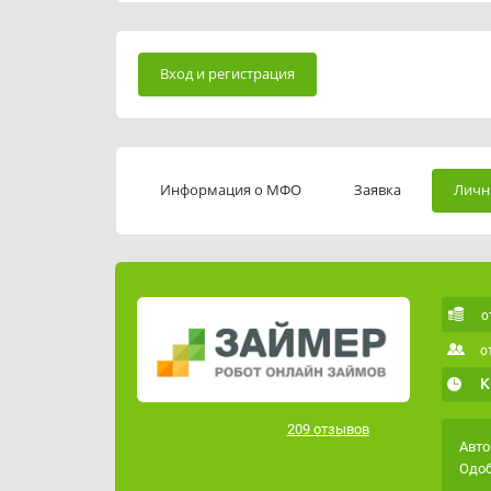
Вход и регистрация
Информация о МФО
Заявка
Личн
о
о
К
209 отзывов
Авто
Одоб