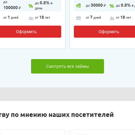
до
0.8%
до
в
30000
0.8%
до
₽
до
в
100000
₽
день
1
18
7
18
от
дней
от
лет
от
дней
от
лет
Оформить
Оформить
Смотреть все займы
тву по мнению наших посетителей