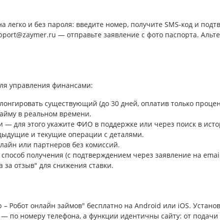
а легко и без пароля: введите номер, получите SMS-код и подт
pport@zaymer.ru — отправьте заявление с фото паспорта. Альт
ля управления финансами:
лонгировать существующий (до 30 дней, оплатив только процен
займу в реальном времени.
 — для этого укажите ФИО в поддержке или через поиск в исто
дыдущие и текущие операции с деталями.
лайн или партнеров без комиссий.
 способ получения (с подтверждением через заявление на email
а за отзыв" для снижения ставки.
– Робот онлайн займов" бесплатно на Android или iOS. Установи
е — по номеру телефона, а функции идентичны сайту: от подачи