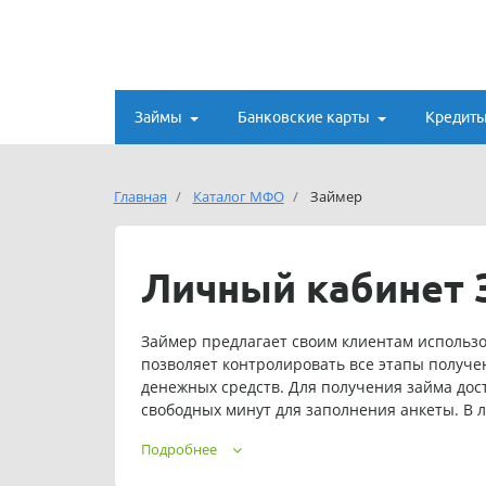
Займы
Банковские карты
Кредит
Главная
Каталог МФО
Займер
Личный кабинет 
Займер предлагает своим клиентам использо
позволяет контролировать все этапы получе
денежных средств. Для получения займа дос
свободных минут для заполнения анкеты. В 
условиями погашения микрозаймов. Клиенты
Подробнее
средствами, используя опцию пролонгации. С
продолжительности сотрудничества с микроф