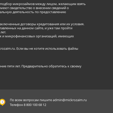
ет подбор микрозаймов между лицом, желающим взять
имеют свидетельство о внесении сведений о
альную деятельность по предоставлению
заключенные договоры кредитования или их условия.
авленных на данном сайте, и уже там пройти
лет.
ных и микрофинансовых организаций, имеющих
ozaim.ru. Если вы не хотите использовать файлы
ение пяти лет. Предварительно обратитесь к своему
По всем вопросам пишите
admin@mickrozaim.ru
Телефон 8 800 100 68 12