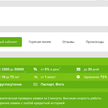
ый кабинет
Горячая линия
Отзывы
Промокоды
2000
30000
0%
30
*
т
до
от
в день
до
дней
18
75
1
75%
т
до
лет
от
минут
Одобрение:
руглосуточно
Паспорт, Фото
матическая проверка заявки за 2 минуты. Высокая скорость работы.
рение заявок с любой кредитной историей.