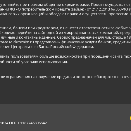
я уточняйте при прямом общении с кредиторами. Проект осуществля
нии ФЗ «О потребительском кредите (займе)» от 21.12.2013 № 353-ФЗ 
инансовых организаций и обладают правом осуществлять профессион
ением, банком или кредитором, и не несёт ответственности за любые 
бходимо перейти на сайт одной из микрофинансовых компаний, предст
ичные и контактные данные. Сервис предназначен для лиц старше 18 
тале Mickrozaim.ru представлены финансовые услуги банков, кредит
ение Центрального Банка Российской Федерации.
авить пользователям больше возможностей при посещении сайта mickr
обности об условиях использования
.
сле ограничения на получение кредита и повторное банкротство в теч
634 ОГРН 1187746806642