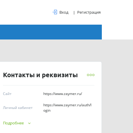
Вход
Регистрация
Контакты и реквизиты
Сайт
https://www.zaymer.ru/
https://www.zaymer.ru/auth/l
Личный кабинет
ogin
Телефоны
8 (800) 707-02-47
Подробнее