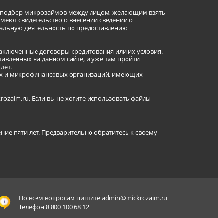
ет подбор микрозаймов между лицом, желающим взять
имеют свидетельство о внесении сведений о
альную деятельность по предоставлению
заключенные договоры кредитования или их условия.
авленных на данном сайте, и уже там пройти
лет.
ных и микрофинансовых организаций, имеющих
ozaim.ru. Если вы не хотите использовать файлы
ение пяти лет. Предварительно обратитесь к своему
По всем вопросам пишите
admin@mickrozaim.ru
Телефон 8 800 100 68 12