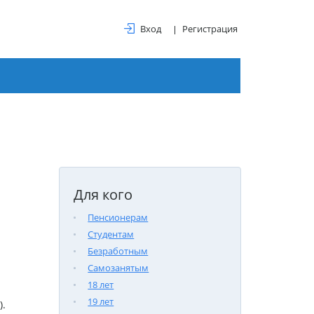
Вход
Регистрация
Для кого
Пенсионерам
Студентам
Безработным
Самозанятым
18 лет
19 лет
).