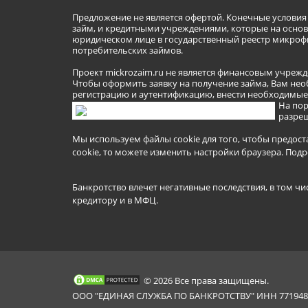
Предложение не является офертой. Конечные услови
займ, и кредитными учреждениями, которые на основа
юридическом лице в государственный реестр микроф
потребительских займов.
Проект mickrozaim.ru не является финансовым учрежд
Чтобы оформить заявку на получение займа, Вам нео
регистрацию и аутентификацию, внести необходимые л
На пор
разреш
Мы используем файлы cookie для того, чтобы предост
cookie, то можете изменить настройки браузера.
Подр
Банкротство влечет негативные последствия, в том чи
кредитору и в МФЦ.
© 2026 Все права защищены.
ООО "ЕДИНАЯ СЛУЖБА ПО БАНКРОТСТВУ" ИНН 7719481