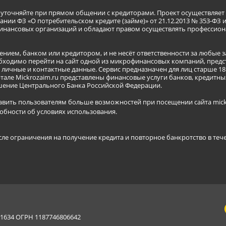
я уточняйте при прямом общении с кредиторами. Проект осуществля
нии ФЗ «О потребительском кредите (займе)» от 21.12.2013 № 353-ФЗ 
инансовых организаций и обладают правом осуществлять профессион
ением, банком или кредитором, и не несёт ответственности за любые 
бходимо перейти на сайт одной из микрофинансовых компаний, предст
ичные и контактные данные. Сервис предназначен для лиц старше 18 
тале Mickrozaim.ru представлены финансовые услуги банков, кредит
ение Центрального Банка Российской Федерации.
авить пользователям больше возможностей при посещении сайта mickr
обности об условиях использования
.
сле ограничения на получение кредита и повторное банкротство в теч
634 ОГРН 1187746806642