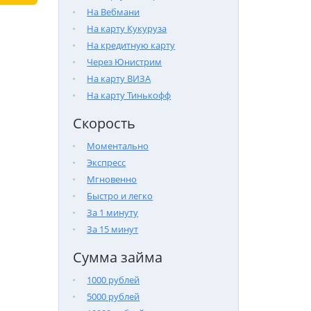
На Вебмани
На карту Кукуруза
На кредитную карту
Через Юнистрим
На карту ВИЗА
На карту Тинькофф
Скорость
Моментально
Экспресс
Мгновенно
Быстро и легко
За 1 минуту
За 15 минут
Сумма займа
1000 рублей
5000 рублей