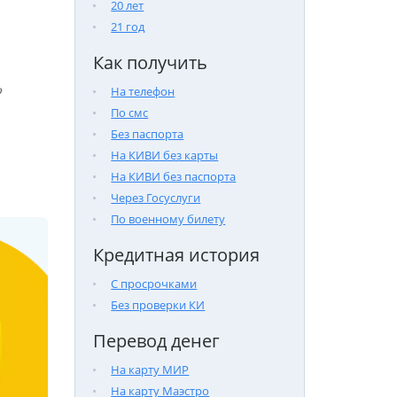
20 лет
21 год
Как получить

На телефон
По смс
Без паспорта
На КИВИ без карты
На КИВИ без паспорта
Через Госуслуги
По военному билету
Кредитная история
С просрочками
Без проверки КИ
Перевод денег
На карту МИР
На карту Маэстро