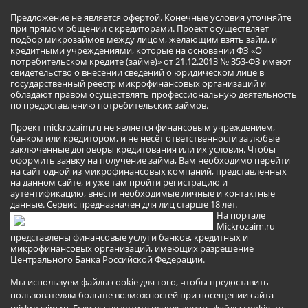
Предложение не является офертой. Конечные условия уточняйте
при прямом общении с кредиторами. Проект осуществляет
подбор микрозаймов между лицом, желающим взять займ, и
кредитными учреждениями, которые на основании ФЗ «О
потребительском кредите (займе)» от 21.12.2013 № 353-ФЗ имеют
свидетельство о внесении сведений о юридическом лице в
государственный реестр микрофинансовых организаций и
обладают правом осуществлять профессиональную деятельность
по предоставлению потребительских займов.
Проект mickrozaim.ru не является финансовым учреждением,
банком или кредитором, и не несёт ответственности за любые
заключенные договоры кредитования или их условия. Чтобы
оформить заявку на получение займа, Вам необходимо перейти
на сайт одной из микрофинансовых компаний, представленных
на данном сайте, и уже там пройти регистрацию и
аутентификацию, внести необходимые личные и контактные
данные. Сервис предназначен для лиц старше 18 лет.
На портале
Mickrozaim.ru
представлены финансовые услуги банков, кредитных и
микрофинансовых организаций, имеющих разрешение
Центрального Банка Российской Федерации.
Мы используем файлы cookie для того, чтобы предоставить
пользователям больше возможностей при посещении сайта
mickrozaim.ru. Если вы не хотите использовать файлы cookie, то