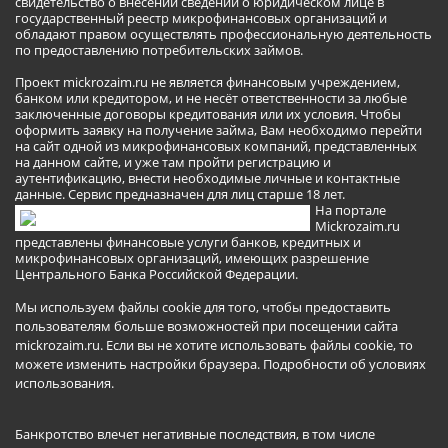
свидетельство о внесении сведений о юридическом лице в
государственный реестр микрофинансовых организаций и
обладают правом осуществлять профессиональную деятельность
по предоставлению потребительских займов.
Проект mickrozaim.ru не является финансовым учреждением,
банком или кредитором, и не несёт ответственности за любые
заключенные договоры кредитования или их условия. Чтобы
оформить заявку на получение займа, Вам необходимо перейти
на сайт одной из микрофинансовых компаний, представленных
на данном сайте, и уже там пройти регистрацию и
аутентификацию, внести необходимые личные и контактные
данные. Сервис предназначен для лиц старше 18 лет.
На портале
Mickrozaim.ru
представлены финансовые услуги банков, кредитных и
микрофинансовых организаций, имеющих разрешение
Центрального Банка Российской Федерации.
Мы используем файлы cookie для того, чтобы предоставить
пользователям больше возможностей при посещении сайта
mickrozaim.ru. Если вы не хотите использовать файлы cookie, то
можете изменить настройки браузера.
Подробности об условиях
использования
.
Банкротство влечет негативные последствия, в том числе