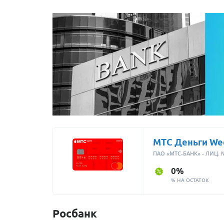
МТС Деньги We
ПАО «МТС-БАНК» - ЛИЦ. 
0%
% НА ОСТАТОК
Росбанк