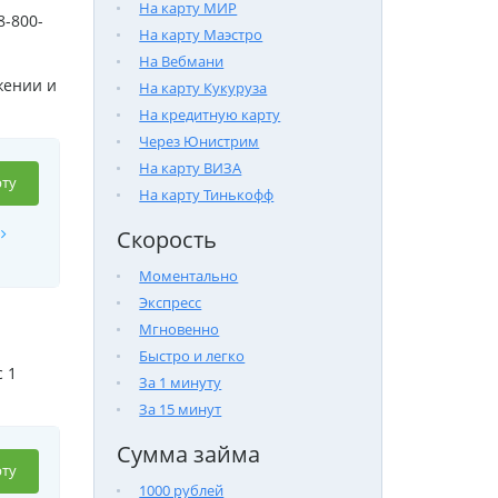
На карту МИР
8-800-
На карту Маэстро
На Вебмани
жении и
На карту Кукуруза
На кредитную карту
Через Юнистрим
На карту ВИЗА
ту
На карту Тинькофф
Скорость
Моментально
Экспресс
Мгновенно
Быстро и легко
 1
За 1 минуту
За 15 минут
Сумма займа
ту
1000 рублей