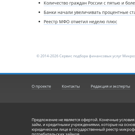
Количество граждан России с пятью и бол
Банки начали увеличивать процентные ста
Реестр МФО отметил неделю плюс
© 2014-2026 Сервис подбора финансовых услуг Микроз
О проекте
Контакты
Редакция и эксперты
Предложение не является офертой. Конечные услови
займ, и кредитными учреждениями, которые на основа
юридическом лице в государственный реестр микроф
потребительских займов.