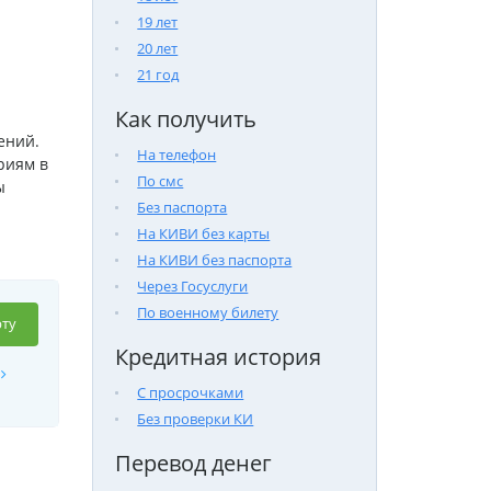
19 лет
20 лет
21 год
Как получить
ений.
На телефон
риям в
По смс
ы
Без паспорта
На КИВИ без карты
На КИВИ без паспорта
Через Госуслуги
По военному билету
ту
Кредитная история
С просрочками
Без проверки КИ
Перевод денег