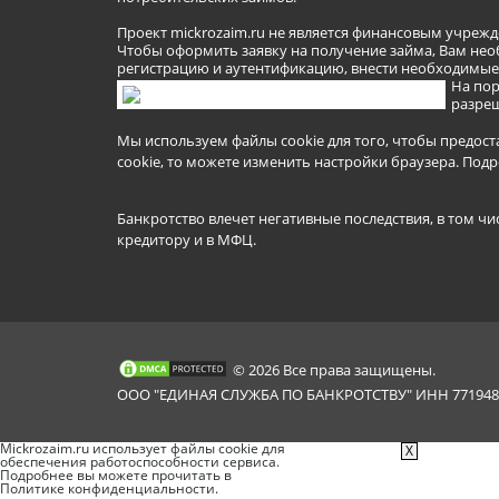
Проект mickrozaim.ru не является финансовым учрежд
Чтобы оформить заявку на получение займа, Вам нео
регистрацию и аутентификацию, внести необходимые л
На пор
разреш
Мы используем файлы cookie для того, чтобы предост
cookie, то можете изменить настройки браузера.
Подр
Банкротство влечет негативные последствия, в том чи
кредитору и в МФЦ.
© 2026 Все права защищены.
ООО "ЕДИНАЯ СЛУЖБА ПО БАНКРОТСТВУ" ИНН 7719481
Mickrozaim.ru использует файлы cookie для
X
обеспечения работоспособности сервиса.
Подробнее вы можете прочитать в
Политике конфиденциальности
.