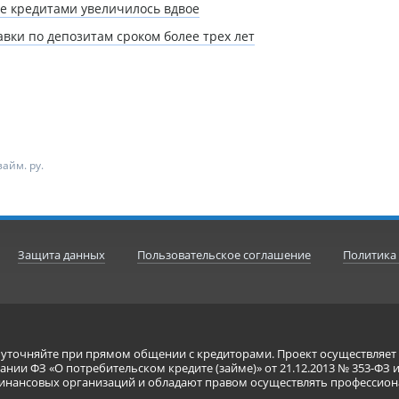
ее кредитами увеличилось вдвое
вки по депозитам сроком более трех лет
айм. ру.
Защита данных
Пользовательское соглашение
Политика
я уточняйте при прямом общении с кредиторами. Проект осуществля
нии ФЗ «О потребительском кредите (займе)» от 21.12.2013 № 353-ФЗ 
инансовых организаций и обладают правом осуществлять профессион