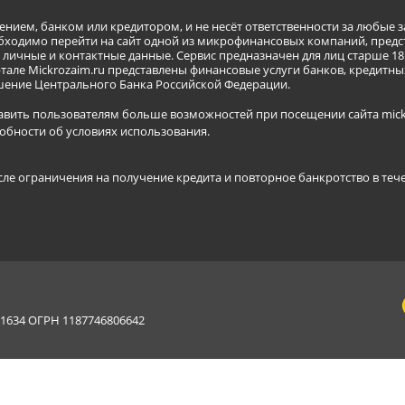
ением, банком или кредитором, и не несёт ответственности за любые 
бходимо перейти на сайт одной из микрофинансовых компаний, предст
ичные и контактные данные. Сервис предназначен для лиц старше 18 
тале Mickrozaim.ru представлены финансовые услуги банков, кредит
ение Центрального Банка Российской Федерации.
авить пользователям больше возможностей при посещении сайта mickr
обности об условиях использования
.
сле ограничения на получение кредита и повторное банкротство в теч
634 ОГРН 1187746806642