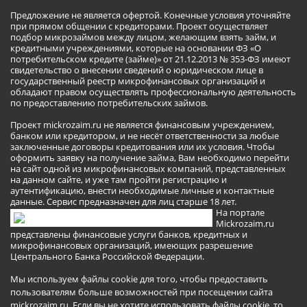
Предложение не является офертой. Конечные условия уточняйте
при прямом общении с кредиторами. Проект осуществляет
подбор микрозаймов между лицом, желающим взять займ, и
кредитными учреждениями, которые на основании ФЗ «О
потребительском кредите (займе)» от 21.12.2013 № 353-ФЗ имеют
свидетельство о внесении сведений о юридическом лице в
государственный реестр микрофинансовых организаций и
обладают правом осуществлять профессиональную деятельность
по предоставлению потребительских займов.
Проект mickrozaim.ru не является финансовым учреждением,
банком или кредитором, и не несёт ответственности за любые
заключенные договоры кредитования или их условия. Чтобы
оформить заявку на получение займа, Вам необходимо перейти
на сайт одной из микрофинансовых компаний, представленных
на данном сайте, и уже там пройти регистрацию и
аутентификацию, внести необходимые личные и контактные
данные. Сервис предназначен для лиц старше 18 лет.
На портале
Mickrozaim.ru
представлены финансовые услуги банков, кредитных и
микрофинансовых организаций, имеющих разрешение
Центрального Банка Российской Федерации.
Мы используем файлы cookie для того, чтобы предоставить
пользователям больше возможностей при посещении сайта
mickrozaim.ru. Если вы не хотите использовать файлы cookie, то