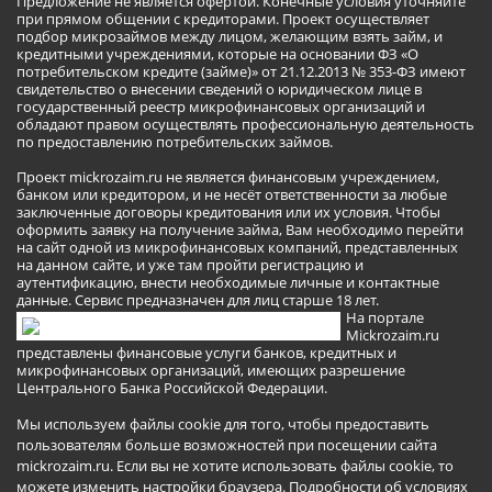
Предложение не является офертой. Конечные условия уточняйте
при прямом общении с кредиторами. Проект осуществляет
подбор микрозаймов между лицом, желающим взять займ, и
кредитными учреждениями, которые на основании ФЗ «О
потребительском кредите (займе)» от 21.12.2013 № 353-ФЗ имеют
свидетельство о внесении сведений о юридическом лице в
государственный реестр микрофинансовых организаций и
обладают правом осуществлять профессиональную деятельность
по предоставлению потребительских займов.
Проект mickrozaim.ru не является финансовым учреждением,
банком или кредитором, и не несёт ответственности за любые
заключенные договоры кредитования или их условия. Чтобы
оформить заявку на получение займа, Вам необходимо перейти
на сайт одной из микрофинансовых компаний, представленных
на данном сайте, и уже там пройти регистрацию и
аутентификацию, внести необходимые личные и контактные
данные. Сервис предназначен для лиц старше 18 лет.
На портале
Mickrozaim.ru
представлены финансовые услуги банков, кредитных и
микрофинансовых организаций, имеющих разрешение
Центрального Банка Российской Федерации.
Мы используем файлы cookie для того, чтобы предоставить
пользователям больше возможностей при посещении сайта
mickrozaim.ru. Если вы не хотите использовать файлы cookie, то
можете изменить настройки браузера.
Подробности об условиях