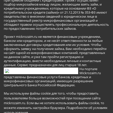
при прямом общении с кредиторами. Проект осуществляет
подбор микрозаймов между лицом, желающим взять займ, и
кредитными учреждениями, которые на основании ФЗ «О
потребительском кредите (займе)» от 21.12.2013 № 353-ФЗ имеют
свидетельство о внесении сведений о юридическом лице в
государственный реестр микрофинансовых организаций и
обладают правом осуществлять профессиональную деятельность
по предоставлению потребительских займов.
Проект mickrozaim.ru не является финансовым учреждением,
банком или кредитором, и не несёт ответственности за любые
заключенные договоры кредитования или их условия. Чтобы
оформить заявку на получение займа, Вам необходимо перейти
на сайт одной из микрофинансовых компаний, представленных
на данном сайте, и уже там пройти регистрацию и
аутентификацию, внести необходимые личные и контактные
данные. Сервис предназначен для лиц старше 18 лет.
На портале
Mickrozaim.ru
представлены финансовые услуги банков, кредитных и
микрофинансовых организаций, имеющих разрешение
Центрального Банка Российской Федерации.
Мы используем файлы cookie для того, чтобы предоставить
пользователям больше возможностей при посещении сайта
mickrozaim.ru. Если вы не хотите использовать файлы cookie, то
можете изменить настройки браузера.
Подробности об условиях
использования
.