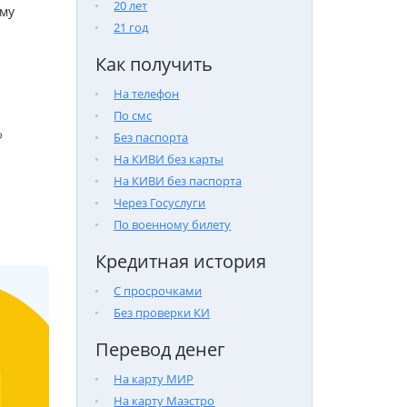
20 лет
му
21 год
Как получить
На телефон
По смс

Без паспорта
На КИВИ без карты
На КИВИ без паспорта
Через Госуслуги
По военному билету
Кредитная история
С просрочками
Без проверки КИ
Перевод денег
На карту МИР
На карту Маэстро