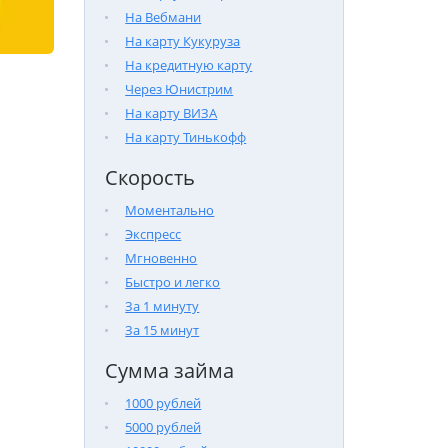
На Вебмани
На карту Кукуруза
На кредитную карту
Через Юнистрим
На карту ВИЗА
На карту Тинькофф
Скорость
Моментально
Экспресс
Мгновенно
Быстро и легко
За 1 минуту
За 15 минут
Сумма займа
1000 рублей
5000 рублей