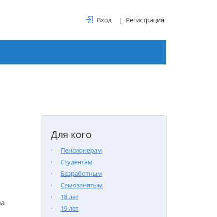
Вход
Регистрация
Для кого
Пенсионерам
Студентам
Безработным
Самозанятым
18 лет
на
19 лет