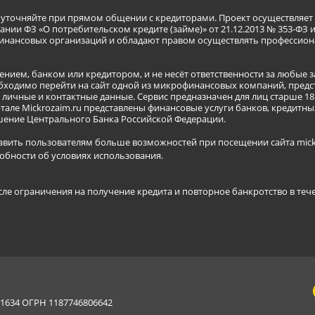
я уточняйте при прямом общении с кредиторами. Проект осуществля
нии ФЗ «О потребительском кредите (займе)» от 21.12.2013 № 353-ФЗ 
инансовых организаций и обладают правом осуществлять профессион
ением, банком или кредитором, и не несёт ответственности за любые 
бходимо перейти на сайт одной из микрофинансовых компаний, предст
ичные и контактные данные. Сервис предназначен для лиц старше 18 
тале Mickrozaim.ru представлены финансовые услуги банков, кредит
ение Центрального Банка Российской Федерации.
авить пользователям больше возможностей при посещении сайта mickr
обности об условиях использования
.
сле ограничения на получение кредита и повторное банкротство в теч
634 ОГРН 1187746806642