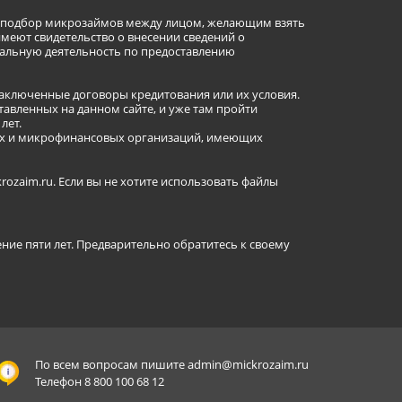
ет подбор микрозаймов между лицом, желающим взять
имеют свидетельство о внесении сведений о
альную деятельность по предоставлению
заключенные договоры кредитования или их условия.
авленных на данном сайте, и уже там пройти
лет.
ных и микрофинансовых организаций, имеющих
ozaim.ru. Если вы не хотите использовать файлы
ение пяти лет. Предварительно обратитесь к своему
По всем вопросам пишите
admin@mickrozaim.ru
Телефон 8 800 100 68 12