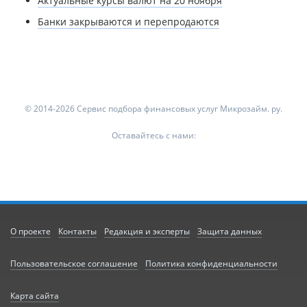
Актуальные курсы валют на 20 ноября
Банки закрываются и перепродаются
© 2014-2026 Сервис подбора финансовых услуг Микрозайм. ру.
Оставайтесь с нами:
О проекте
Контакты
Редакция и эксперты
Защита данных
Пользовательское соглашение
Политика конфиденциальности
Карта сайта