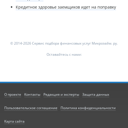
Кредитное здоровье заемщиков идет на поправку
© 2014-2026 Сервис подбора финансовых услуг Микрозайм. ру.
Оставайтесь с нами:
О проекте
Контакты
Редакция и эксперты
Защита данных
Пользовательское соглашение
Политика конфиденциальности
Карта сайта