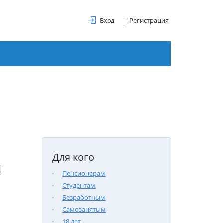
Вход
Регистрация
Для кого
ы
Пенсионерам
Студентам
Безработным
Самозанятым
18 лет