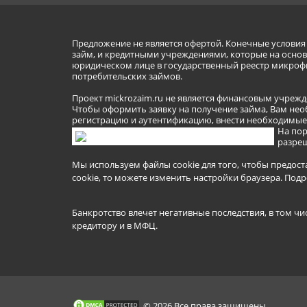
Предложение не является офертой. Конечные услови
займ, и кредитными учреждениями, которые на основа
юридическом лице в государственный реестр микроф
потребительских займов.
Проект mickrozaim.ru не является финансовым учрежд
Чтобы оформить заявку на получение займа, Вам нео
регистрацию и аутентификацию, внести необходимые л
На пор
разреш
Мы используем файлы cookie для того, чтобы предост
cookie, то можете изменить настройки браузера.
Подр
Банкротство влечет негативные последствия, в том чи
кредитору и в МФЦ.
© 2026 Все права защищены.