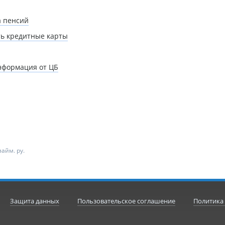
а пенсий
ть кредитные карты
информация от ЦБ
айм. ру.
Защита данных
Пользовательское соглашение
Политика