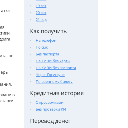
19 лет
татка
20 лет
21 год
рая
Как получить
тики,
долга
На телефон
По смс
Без паспорта
ита, не
На КИВИ без карты
На КИВИ без паспорта
перь
Через Госуслуги
По военному билету
вания.
Кредитная история
хованию
 ставки
С просрочками
Без проверки КИ
Перевод денег