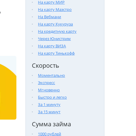
На карту МИР
На карту Маэстро

На Вебмани
На карту Кукуруза
На кредитную карту
Через Юнистрим
На карту ВИЗА
На карту Тинькофф
Скорость
Моментально
Экспресс
Мгновенно
Быстро и легко
За 1 минуту
За 15 минут
Сумма займа
1000 рублей