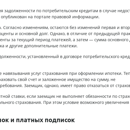
 задолженности по потребительским кредитам в случае недос
 опубликован на портале правовой информации.
да. Согласно изменениям, остаются без изменений первая и вто
центы и основной долг. Однако, в отличие от предыдущей прак
енты за текущий период платежей, а затем — сумма основного 
йка и другие дополнительные платежи.
олженности, установленный в договоре потребительского кред
е навязывания услуг страхования при оформлении ипотеки. Те
аховать свой счет и заложенное имущество на сумму, не
бования. Заемщик, однако, имеет право отказаться от страхо
тной ставки, если заемщик не выполняет обязанности по стра
ольного страхования. При этом условие возможного увеличения
лок и платных подписок