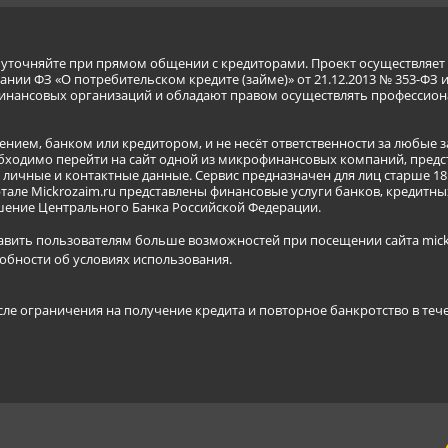
я уточняйте при прямом общении с кредиторами. Проект осуществля
нии ФЗ «О потребительском кредите (займе)» от 21.12.2013 № 353-ФЗ 
инансовых организаций и обладают правом осуществлять профессион
ением, банком или кредитором, и не несёт ответственности за любые 
бходимо перейти на сайт одной из микрофинансовых компаний, предст
ичные и контактные данные. Сервис предназначен для лиц старше 18 
тале Mickrozaim.ru представлены финансовые услуги банков, кредит
ение Центрального Банка Российской Федерации.
авить пользователям больше возможностей при посещении сайта mickr
обности об условиях использования
.
сле ограничения на получение кредита и повторное банкротство в теч