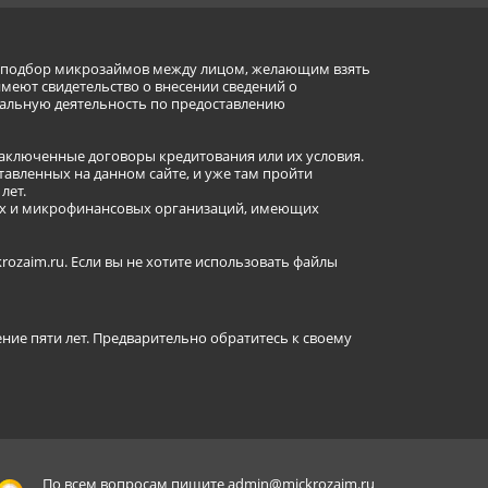
ет подбор микрозаймов между лицом, желающим взять
имеют свидетельство о внесении сведений о
альную деятельность по предоставлению
заключенные договоры кредитования или их условия.
авленных на данном сайте, и уже там пройти
лет.
ных и микрофинансовых организаций, имеющих
ozaim.ru. Если вы не хотите использовать файлы
ение пяти лет. Предварительно обратитесь к своему
По всем вопросам пишите
admin@mickrozaim.ru