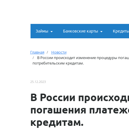
Займы
Банковские карты
Кредит
Главная
Новости
В России происходит изменение процедуры пога
потребительским кредитам.
25.12.2023
В России происхо
погашения платеж
кредитам.