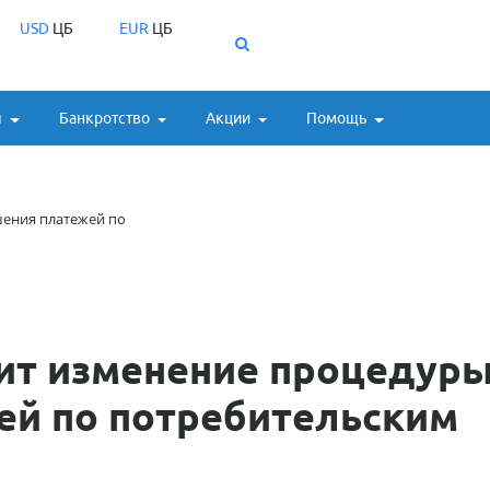
USD
ЦБ
EUR
ЦБ
ы
Банкротство
Акции
Помощь
шения платежей по
дит изменение процедур
ей по потребительским