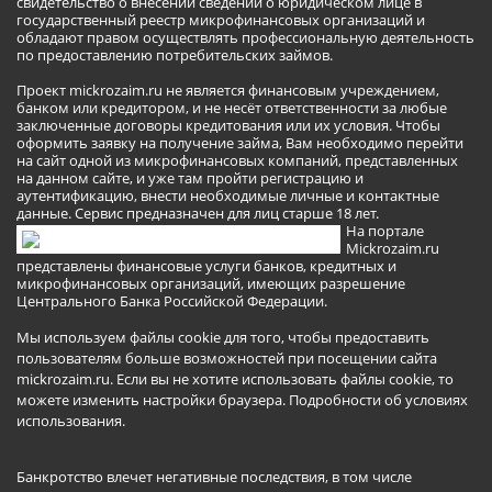
свидетельство о внесении сведений о юридическом лице в
государственный реестр микрофинансовых организаций и
обладают правом осуществлять профессиональную деятельность
по предоставлению потребительских займов.
Проект mickrozaim.ru не является финансовым учреждением,
банком или кредитором, и не несёт ответственности за любые
заключенные договоры кредитования или их условия. Чтобы
оформить заявку на получение займа, Вам необходимо перейти
на сайт одной из микрофинансовых компаний, представленных
на данном сайте, и уже там пройти регистрацию и
аутентификацию, внести необходимые личные и контактные
данные. Сервис предназначен для лиц старше 18 лет.
На портале
Mickrozaim.ru
представлены финансовые услуги банков, кредитных и
микрофинансовых организаций, имеющих разрешение
Центрального Банка Российской Федерации.
Мы используем файлы cookie для того, чтобы предоставить
пользователям больше возможностей при посещении сайта
mickrozaim.ru. Если вы не хотите использовать файлы cookie, то
можете изменить настройки браузера.
Подробности об условиях
использования
.
Банкротство влечет негативные последствия, в том числе