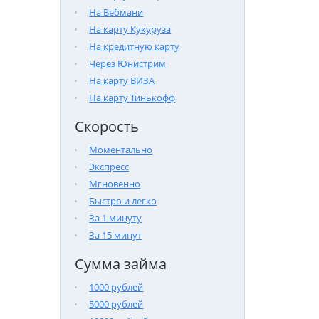
На Вебмани
На карту Кукуруза
На кредитную карту
Через Юнистрим
На карту ВИЗА
На карту Тинькофф
Скорость
Моментально
Экспресс
Мгновенно
Быстро и легко
За 1 минуту
За 15 минут
Сумма займа
1000 рублей
5000 рублей