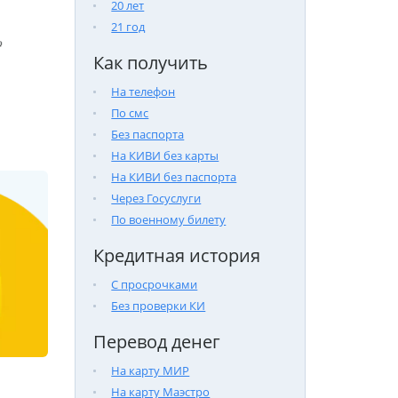
20 лет
21 год

Как получить
На телефон
По смс
Без паспорта
На КИВИ без карты
На КИВИ без паспорта
Через Госуслуги
По военному билету
Кредитная история
С просрочками
Без проверки КИ
Перевод денег
На карту МИР
На карту Маэстро