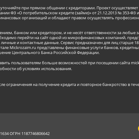
я уточняйте при прямом общении с кредиторами. Проект осуществля
нии ФЗ «О потребительском кредите (займе)» от 21.12.2013 № 353-ФЗ 
инансовых организаций и обладают правом осуществлять профессион
ением, банком или кредитором, и не несёт ответственности за любые 
бходимо перейти на сайт одной из микрофинансовых компаний, предст
ичные и контактные данные. Сервис предназначен для лиц старше 18 
тале Mickrozaim.ru представлены финансовые услуги банков, кредит
ение Центрального Банка Российской Федерации.
авить пользователям больше возможностей при посещении сайта mickr
обности об условиях использования
.
сле ограничения на получение кредита и повторное банкротство в теч
634 ОГРН 1187746806642