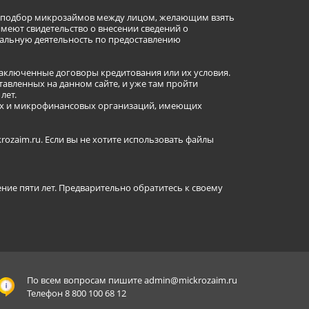
ет подбор микрозаймов между лицом, желающим взять
имеют свидетельство о внесении сведений о
альную деятельность по предоставлению
заключенные договоры кредитования или их условия.
авленных на данном сайте, и уже там пройти
лет.
ных и микрофинансовых организаций, имеющих
ozaim.ru. Если вы не хотите использовать файлы
ение пяти лет. Предварительно обратитесь к своему
По всем вопросам пишите
admin@mickrozaim.ru
Телефон 8 800 100 68 12