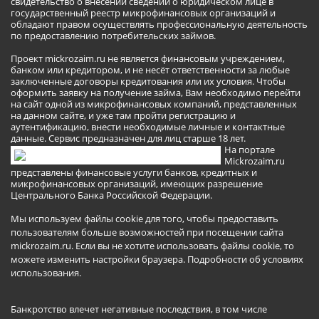
свидетельство о внесении сведений о юридическом лице в
государственный реестр микрофинансовых организаций и
обладают правом осуществлять профессиональную деятельность
по предоставлению потребительских займов.
Проект mickrozaim.ru не является финансовым учреждением,
банком или кредитором, и не несёт ответственности за любые
заключенные договоры кредитования или их условия. Чтобы
оформить заявку на получение займа, Вам необходимо перейти
на сайт одной из микрофинансовых компаний, представленных
на данном сайте, и уже там пройти регистрацию и
аутентификацию, внести необходимые личные и контактные
данные. Сервис предназначен для лиц старше 18 лет.
На портале
Mickrozaim.ru
представлены финансовые услуги банков, кредитных и
микрофинансовых организаций, имеющих разрешение
Центрального Банка Российской Федерации.
Мы используем файлы cookie для того, чтобы предоставить
пользователям больше возможностей при посещении сайта
mickrozaim.ru. Если вы не хотите использовать файлы cookie, то
можете изменить настройки браузера.
Подробности об условиях
использования
.
Банкротство влечет негативные последствия, в том числе