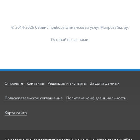
© 2014-2026 Сервис подбора финансовых услуг Микрозайм. ру.
Оставайтесь с нами:
О проекте
Контакты
Редакция и эксперты
Защита данных
Пользовательское соглашение
Политика конфиденциальности
Карта сайта
Предложение не является офертой. Конечные условия уточняйте