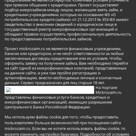
при прямом общении с кредиторами. Проект осуществляет
подбор микрозаймов между лицом, желающим взять займ, и
кредитными учреждениями, которые на основании ФЗ «О
потребительском кредите (займе)» от 21.12.2013 № 353-ФЗ имеют
свидетельство о внесении сведений о юридическом лице в
государственный реестр микрофинансовых организаций и
обладают правом осуществлять профессиональную деятельность
по предоставлению потребительских займов.
Проект mickrozaim.ru не является финансовым учреждением,
банком или кредитором, и не несёт ответственности за любые
заключенные договоры кредитования или их условия. Чтобы
оформить заявку на получение займа, Вам необходимо перейти
на сайт одной из микрофинансовых компаний, представленных
на данном сайте, и уже там пройти регистрацию и
аутентификацию, внести необходимые личные и контактные
данные. Сервис предназначен для лиц старше 18 лет.
На портале
Mickrozaim.ru
представлены финансовые услуги банков, кредитных и
микрофинансовых организаций, имеющих разрешение
Центрального Банка Российской Федерации.
Мы используем файлы cookie для того, чтобы предоставить
пользователям больше возможностей при посещении сайта
mickrozaim.ru. Если вы не хотите использовать файлы cookie, то
можете изменить настройки браузера.
Подробности об условиях