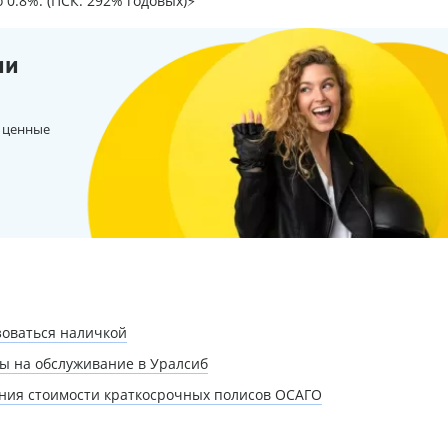
о 0.8%. (ПСК: 292% годовых)⚡
ии
 ценные
зоваться наличкой
ы на обслуживание в Уралсиб
ения стоимости краткосрочных полисов ОСАГО