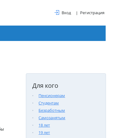
Вход
Регистрация
Для кого
Пенсионерам
Студентам
Безработным
Самозанятым
18 лет
бы
19 лет