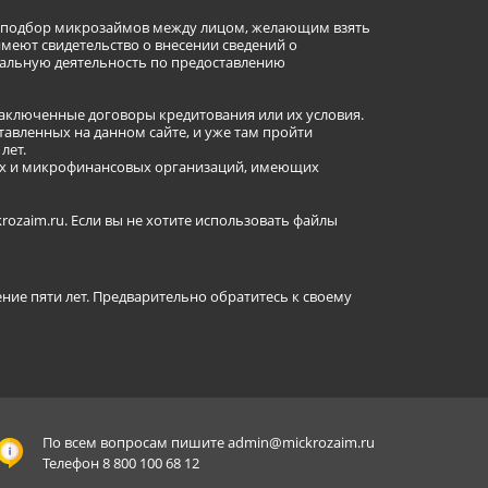
ет подбор микрозаймов между лицом, желающим взять
имеют свидетельство о внесении сведений о
альную деятельность по предоставлению
заключенные договоры кредитования или их условия.
авленных на данном сайте, и уже там пройти
лет.
ных и микрофинансовых организаций, имеющих
ozaim.ru. Если вы не хотите использовать файлы
ение пяти лет. Предварительно обратитесь к своему
По всем вопросам пишите
admin@mickrozaim.ru
Телефон 8 800 100 68 12