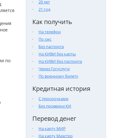
20 лет
д
21 год
ляется
Как получить
дения
ьное
На телефон
По смс
Без паспорта
На КИВИ без карты
ии по
На КИВИ без паспорта
Через Госуслуги
По военному билету
Кредитная история
С просрочками

Без проверки КИ
Перевод денег
На карту МИР
На карту Маэстро