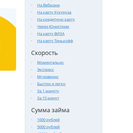
На Вебмани
На карту Кукуруза
На кредитную карту
Через Юнистрим
На карту ВИЗА
На карту Тинькофф
Скорость
Моментально
Экспресс
Мгновенно
Быстро и легко
За 1 минуту
За 15 минут
Сумма займа
1000 рублей
5000 рублей