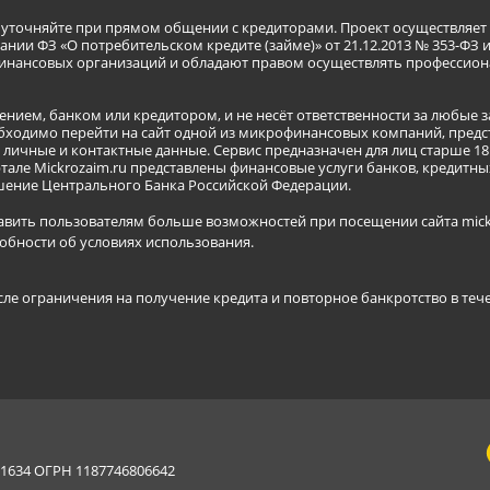
я уточняйте при прямом общении с кредиторами. Проект осуществля
нии ФЗ «О потребительском кредите (займе)» от 21.12.2013 № 353-ФЗ 
инансовых организаций и обладают правом осуществлять профессион
ением, банком или кредитором, и не несёт ответственности за любые 
бходимо перейти на сайт одной из микрофинансовых компаний, предст
ичные и контактные данные. Сервис предназначен для лиц старше 18 
тале Mickrozaim.ru представлены финансовые услуги банков, кредит
ение Центрального Банка Российской Федерации.
авить пользователям больше возможностей при посещении сайта mickr
обности об условиях использования
.
сле ограничения на получение кредита и повторное банкротство в теч
634 ОГРН 1187746806642