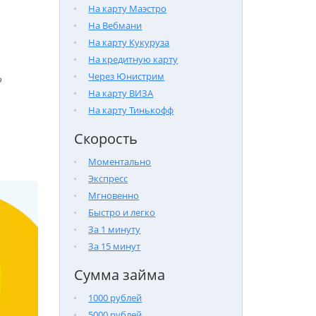
На карту Маэстро
На Вебмани
На карту Кукуруза
На кредитную карту
Через Юнистрим

На карту ВИЗА
На карту Тинькофф
Скорость
Моментально
Экспресс
Мгновенно
Быстро и легко
За 1 минуту
За 15 минут
Сумма займа
1000 рублей
5000 рублей