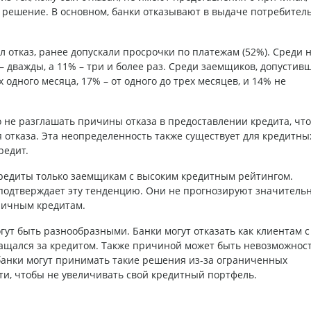
решение. В основном, банки отказывают в выдаче потребител
ил отказ, ранее допускали просрочки по платежам (52%). Среди 
 дважды, а 11% – три и более раз. Среди заемщиков, допустив
одного месяца, 17% – от одного до трех месяцев, и 14% не
 не разглашать причины отказа в предоставлении кредита, что
 отказа. Эта неопределенность также существует для кредитны
редит.
редиты только заемщикам с высоким кредитным рейтингом.
подтверждает эту тенденцию. Они не прогнозируют значительн
ничным кредитам.
ут быть разнообразными. Банки могут отказать как клиентам с
бращался за кредитом. Также причиной может быть невозможнос
банки могут принимать такие решения из-за ограниченных
ти, чтобы не увеличивать свой кредитный портфель.