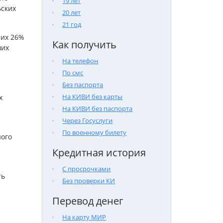
19 лет
ьских
20 лет
21 год
них 26%
Как получить
ших
На телефон
По смс
Без паспорта
На КИВИ без карты
х
На КИВИ без паспорта
Через Госуслуги
По военному билету
ого
Кредитная история
С просрочками
ть
Без проверки КИ
Перевод денег
На карту МИР