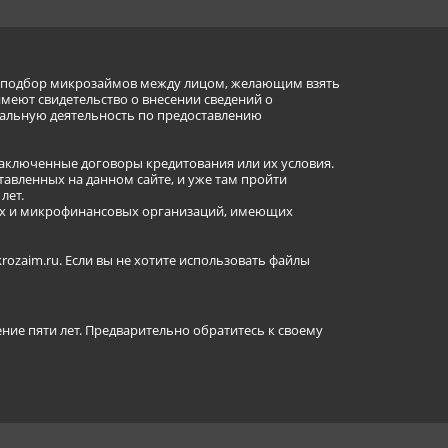
ет подбор микрозаймов между лицом, желающим взять
имеют свидетельство о внесении сведений о
альную деятельность по предоставлению
заключенные договоры кредитования или их условия.
авленных на данном сайте, и уже там пройти
лет.
ных и микрофинансовых организаций, имеющих
ozaim.ru. Если вы не хотите использовать файлы
ение пяти лет. Предварительно обратитесь к своему