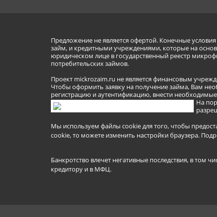
Предложение не является офертой. Конечные услови
займ, и кредитными учреждениями, которые на основа
юридическом лице в государственный реестр микроф
потребительских займов.
Проект mickrozaim.ru не является финансовым учрежд
Чтобы оформить заявку на получение займа, Вам нео
регистрацию и аутентификацию, внести необходимые л
На пор
разреш
Мы используем файлы cookie для того, чтобы предост
cookie, то можете изменить настройки браузера.
Подр
Банкротство влечет негативные последствия, в том чи
кредитору и в МФЦ.