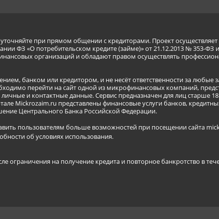
я уточняйте при прямом общении с кредиторами. Проект осуществля
нии ФЗ «О потребительском кредите (займе)» от 21.12.2013 № 353-ФЗ 
инансовых организаций и обладают правом осуществлять профессион
ением, банком или кредитором, и не несёт ответственности за любые 
бходимо перейти на сайт одной из микрофинансовых компаний, предст
ичные и контактные данные. Сервис предназначен для лиц старше 18 
тале Mickrozaim.ru представлены финансовые услуги банков, кредит
ение Центрального Банка Российской Федерации.
авить пользователям больше возможностей при посещении сайта mickr
обности об условиях использования
.
сле ограничения на получение кредита и повторное банкротство в теч