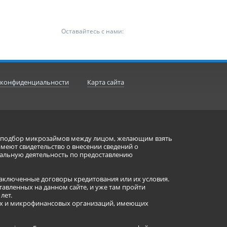
Оставайтесь с нами:
 конфиденциальности
Карта сайта
ет подбор микрозаймов между лицом, желающим взять
имеют свидетельство о внесении сведений о
альную деятельность по предоставлению
заключенные договоры кредитования или их условия.
авленных на данном сайте, и уже там пройти
лет.
ных и микрофинансовых организаций, имеющих