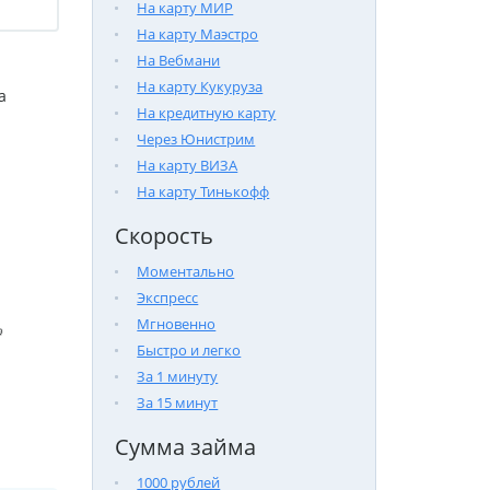
На карту МИР
На карту Маэстро
На Вебмани
На карту Кукуруза
а
На кредитную карту
Через Юнистрим
На карту ВИЗА
На карту Тинькофф
Скорость
Моментально
Экспресс
Мгновенно

Быстро и легко
За 1 минуту
За 15 минут
Сумма займа
1000 рублей