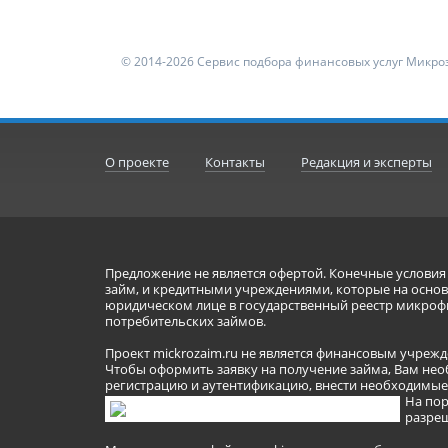
© 2014-2026 Сервис подбора финансовых услуг Микроз
О проекте
Контакты
Редакция и эксперты
Предложение не является офертой. Конечные услови
займ, и кредитными учреждениями, которые на основа
юридическом лице в государственный реестр микроф
потребительских займов.
Проект mickrozaim.ru не является финансовым учрежд
Чтобы оформить заявку на получение займа, Вам нео
регистрацию и аутентификацию, внести необходимые л
На пор
разреш