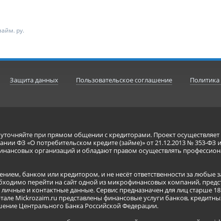
айм. ру.
Защита данных
Пользовательское соглашение
Политика
я уточняйте при прямом общении с кредиторами. Проект осуществля
нии ФЗ «О потребительском кредите (займе)» от 21.12.2013 № 353-ФЗ 
инансовых организаций и обладают правом осуществлять профессион
ением, банком или кредитором, и не несёт ответственности за любые 
бходимо перейти на сайт одной из микрофинансовых компаний, предст
ичные и контактные данные. Сервис предназначен для лиц старше 18 
тале Mickrozaim.ru представлены финансовые услуги банков, кредит
ение Центрального Банка Российской Федерации.