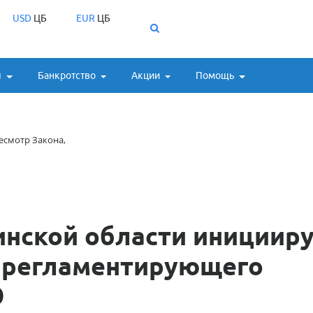
USD
ЦБ
EUR
ЦБ
ы
Банкротство
Акции
Помощь
есмотр Закона,
инской области инициир
, регламентирующего
О