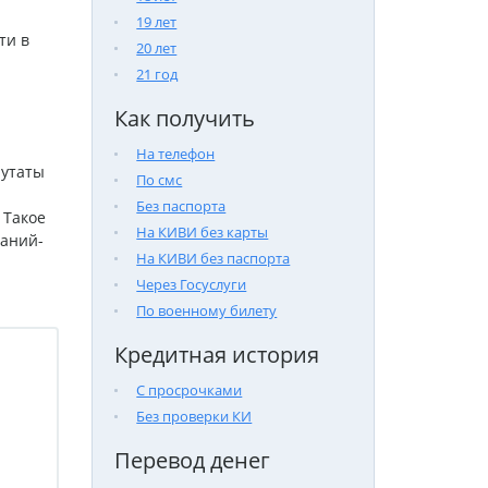
19 лет
ти в
20 лет
21 год
Как получить
На телефон
путаты
По смс
Без паспорта
 Такое
На КИВИ без карты
аний-
На КИВИ без паспорта
Через Госуслуги
По военному билету
Кредитная история
С просрочками
Без проверки КИ
Перевод денег