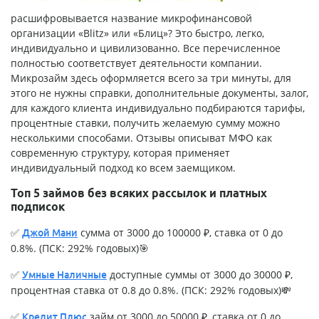
расшифровывается название микрофинансовой
организации «Blitz» или «Блиц»? Это быстро, легко,
индивидуально и цивилизованно. Все перечисленное
полностью соответствует деятельности компании.
Микрозайм здесь оформляется всего за три минуты, для
этого не нужны справки, дополнительные документы, залог,
для каждого клиента индивидуально подбираются тарифы,
процентные ставки, получить желаемую сумму можно
несколькими способами. Отзывы описыват МФО как
современную структуру, которая применяет
индивидуальный подход ко всем заемщиком.
Топ 5 займов без всяких рассылок и платных
подписок
✅
сумма от 3000 до 100000 ₽, ставка от 0 до
Джой Мани
0.8%. (ПСК: 292% годовых)🎯
✅
доступные суммы от 3000 до 30000 ₽,
Умные Наличные
процентная ставка от 0.8 до 0.8%. (ПСК: 292% годовых)💸
✅
займ от 3000 до 50000 ₽, ставка от 0 до
Кредит Плюс