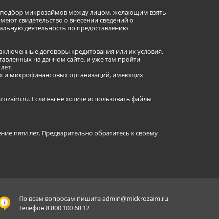
ет подбор микрозаймов между лицом, желающим взять
имеют свидетельство о внесении сведений о
альную деятельность по предоставлению
заключенные договоры кредитования или их условия.
авленных на данном сайте, и уже там пройти
лет.
ных и микрофинансовых организаций, имеющих
ozaim.ru. Если вы не хотите использовать файлы
ение пяти лет. Предварительно обратитесь к своему
По всем вопросам пишите
admin@mickrozaim.ru
Телефон 8 800 100 68 12