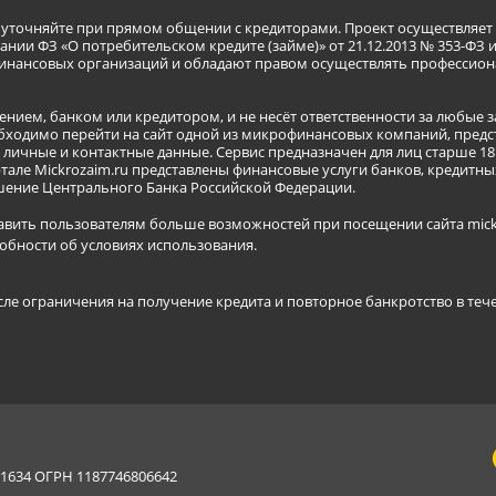
я уточняйте при прямом общении с кредиторами. Проект осуществля
нии ФЗ «О потребительском кредите (займе)» от 21.12.2013 № 353-ФЗ 
инансовых организаций и обладают правом осуществлять профессион
ением, банком или кредитором, и не несёт ответственности за любые 
бходимо перейти на сайт одной из микрофинансовых компаний, предст
ичные и контактные данные. Сервис предназначен для лиц старше 18 
тале Mickrozaim.ru представлены финансовые услуги банков, кредит
ение Центрального Банка Российской Федерации.
авить пользователям больше возможностей при посещении сайта mickr
обности об условиях использования
.
сле ограничения на получение кредита и повторное банкротство в теч
634 ОГРН 1187746806642