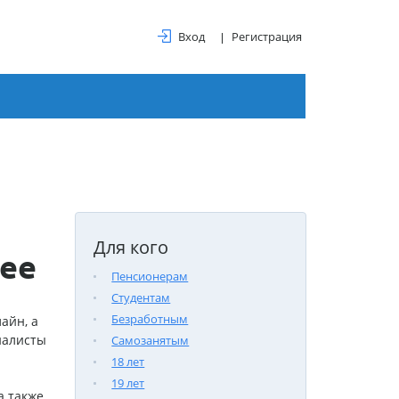
Вход
Регистрация
Для кого
ее
Пенсионерам
Студентам
Безработным
лайн
, а
иалисты
Самозанятым
18 лет
19 лет
а также