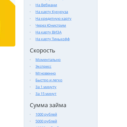
На Вебмани
На карту Кукуруза
На кредитную карту
Через Юнистрим
На карту ВИЗА
На карту Тинькофф
Скорость
Моментально
Экспресс
Мгновенно
Быстро и легко
За 1 минуту
За 15 минут
Сумма займа
1000 рублей
5000 рублей