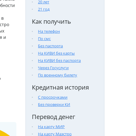
20 лет
обности
21 год
 в
Как получить
стро
ых
На телефон
я и
По смс
Без паспорта
На КИВИ без карты
На КИВИ без паспорта
Через Госуслуги
По военному билету

Кредитная история
С просрочками
Без проверки КИ
Перевод денег
На карту МИР
На карту Маэстро