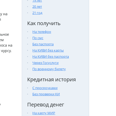
19 лет
20 лет
21 год
у на
л
Как получить
На телефон
льное
По смс
ем
Без паспорта
роса на
На КИВИ без карты
курсу.
На КИВИ без паспорта
Через Госуслуги
По военному билету
Кредитная история
С просрочками
Без проверки КИ
Перевод денег

На карту МИР