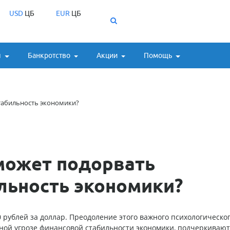
USD
ЦБ
EUR
ЦБ
ы
Банкротство
Акции
Помощь
табильность экономики?
может подорвать
льность экономики?
0 рублей за доллар. Преодоление этого важного психологическо
ной угрозе финансовой стабильности экономики, подчеркивают