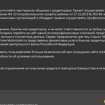
я уточняйте при прямом общении с кредиторами. Проект осуществля
нии ФЗ «О потребительском кредите (займе)» от 21.12.2013 № 353-ФЗ 
инансовых организаций и обладают правом осуществлять профессион
ением, банком или кредитором, и не несёт ответственности за любые 
бходимо перейти на сайт одной из микрофинансовых компаний, предст
ичные и контактные данные. Сервис предназначен для лиц старше 18 
тале Mickrozaim.ru представлены финансовые услуги банков, кредит
ение Центрального Банка Российской Федерации.
авить пользователям больше возможностей при посещении сайта mickr
обности об условиях использования
.
сле ограничения на получение кредита и повторное банкротство в теч