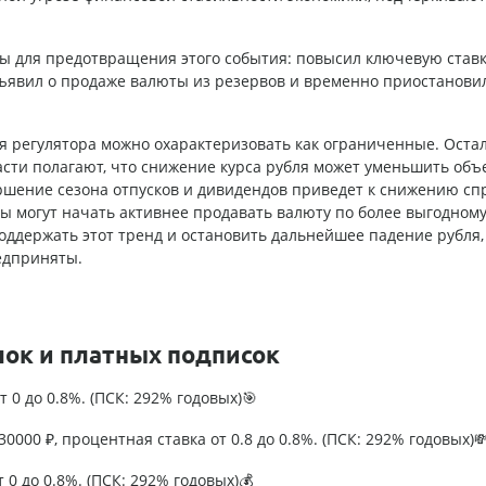
ы для предотвращения этого события: повысил ключевую ставк
ъявил о продаже валюты из резервов и временно приостанови
ия регулятора можно охарактеризовать как ограниченные. Оста
асти полагают, что снижение курса рубля может уменьшить объ
ершение сезона отпусков и дивидендов приведет к снижению сп
ы могут начать активнее продавать валюту по более выгодному 
оддержать этот тренд и остановить дальнейшее падение рубля,
едприняты.
лок и платных подписок
т 0 до 0.8%. (ПСК: 292% годовых)🎯
0000 ₽, процентная ставка от 0.8 до 0.8%. (ПСК: 292% годовых)
т 0 до 0.8%. (ПСК: 292% годовых)💰