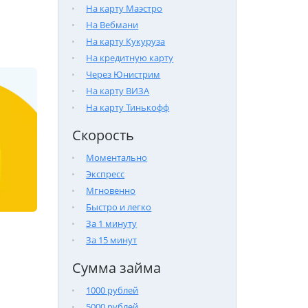
На карту Маэстро
На Вебмани
На карту Кукуруза
На кредитную карту
Через Юнистрим
На карту ВИЗА
На карту Тинькофф
Скорость
Моментально
Экспресс
Мгновенно
Быстро и легко
За 1 минуту
За 15 минут
Сумма займа
1000 рублей
5000 рублей