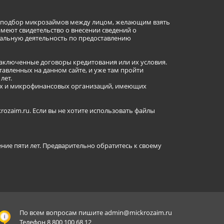
ет подбор микрозаймов между лицом, желающим взять
имеют свидетельство о внесении сведений о
альную деятельность по предоставлению
заключенные договоры кредитования или их условия.
авленных на данном сайте, и уже там пройти
лет.
ных и микрофинансовых организаций, имеющих
ozaim.ru. Если вы не хотите использовать файлы
ение пяти лет. Предварительно обратитесь к своему
По всем вопросам пишите
admin@mickrozaim.ru
Телефон 8 800 100 68 12