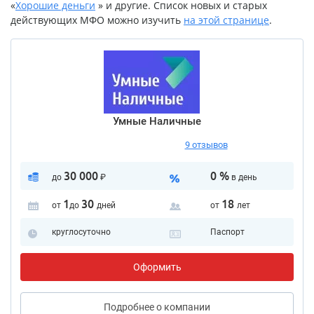
«
Хорошие деньги
» и другие. Список новых и старых
действующих МФО можно изучить
на этой странице
.
Умные Наличные
9 отзывов
30 000
0 %
до
₽
в день
1
30
18
от
до
дней
от
лет
круглосуточно
Паспорт
Оформить
Подробнее
о компании