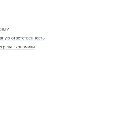
ожным
вную ответственность
егрева экономики