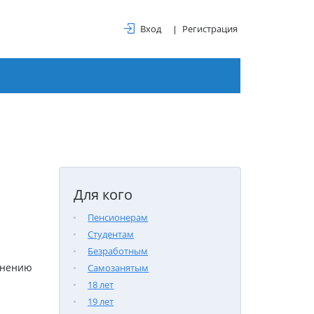
Вход
Регистрация
Для кого
Пенсионерам
Студентам
Безработным
внению
Самозанятым
18 лет
19 лет