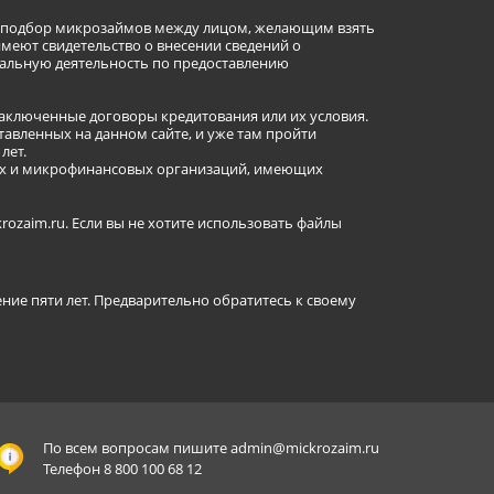
ет подбор микрозаймов между лицом, желающим взять
имеют свидетельство о внесении сведений о
альную деятельность по предоставлению
заключенные договоры кредитования или их условия.
авленных на данном сайте, и уже там пройти
лет.
ных и микрофинансовых организаций, имеющих
ozaim.ru. Если вы не хотите использовать файлы
ение пяти лет. Предварительно обратитесь к своему
По всем вопросам пишите
admin@mickrozaim.ru
Телефон 8 800 100 68 12