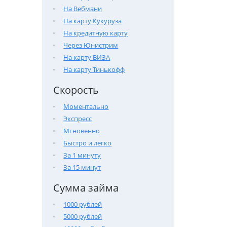
На Вебмани
На карту Кукуруза
На кредитную карту
Через Юнистрим
На карту ВИЗА
На карту Тинькофф
Скорость
Моментально
Экспресс
Мгновенно
Быстро и легко
За 1 минуту
За 15 минут
Сумма займа
1000 рублей
5000 рублей