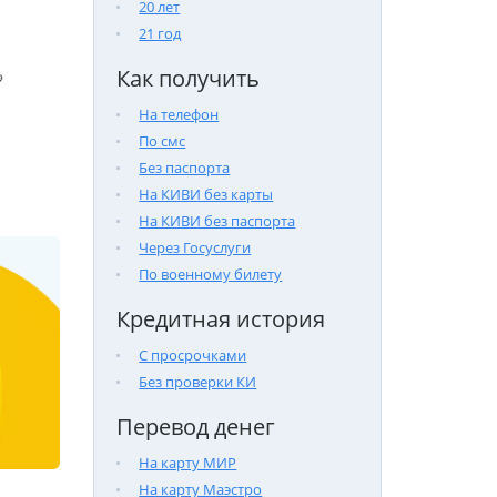
20 лет
21 год
Как получить

На телефон
По смс
Без паспорта
На КИВИ без карты
На КИВИ без паспорта
Через Госуслуги
По военному билету
Кредитная история
С просрочками
Без проверки КИ
Перевод денег
На карту МИР
На карту Маэстро