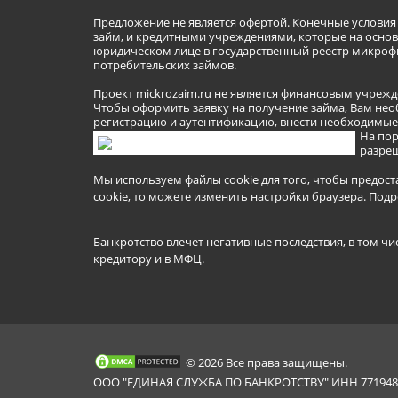
Предложение не является офертой. Конечные услови
займ, и кредитными учреждениями, которые на основа
юридическом лице в государственный реестр микроф
потребительских займов.
Проект mickrozaim.ru не является финансовым учрежд
Чтобы оформить заявку на получение займа, Вам нео
регистрацию и аутентификацию, внести необходимые л
На пор
разреш
Мы используем файлы cookie для того, чтобы предост
cookie, то можете изменить настройки браузера.
Подр
Банкротство влечет негативные последствия, в том чи
кредитору и в МФЦ.
© 2026 Все права защищены.
ООО "ЕДИНАЯ СЛУЖБА ПО БАНКРОТСТВУ" ИНН 7719481