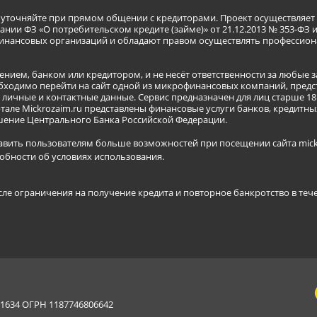
я уточняйте при прямом общении с кредиторами. Проект осуществля
нии ФЗ «О потребительском кредите (займе)» от 21.12.2013 № 353-ФЗ 
инансовых организаций и обладают правом осуществлять профессион
ением, банком или кредитором, и не несёт ответственности за любые 
бходимо перейти на сайт одной из микрофинансовых компаний, предст
ичные и контактные данные. Сервис предназначен для лиц старше 18 
тале Mickrozaim.ru представлены финансовые услуги банков, кредит
ение Центрального Банка Российской Федерации.
авить пользователям больше возможностей при посещении сайта mickr
обности об условиях использования
.
сле ограничения на получение кредита и повторное банкротство в теч
634 ОГРН 1187746806642