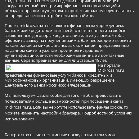
свидетельство о внесении сведений о юридическом лице в
государственный реестр микрофинансовых организаций и
обладают правом осуществлять профессиональную деятельность
по предоставлению потребительских займов.
Проект mickrozaim.ru не является финансовым учреждением,
банком или кредитором, и не несёт ответственности за любые
заключенные договоры кредитования или их условия. Чтобы
оформить заявку на получение займа, Вам необходимо перейти
на сайт одной из микрофинансовых компаний, представленных
на данном сайте, и уже там пройти регистрацию и
аутентификацию, внести необходимые личные и контактные
данные. Сервис предназначен для лиц старше 18 лет.
На портале
Mickrozaim.ru
представлены финансовые услуги банков, кредитных и
микрофинансовых организаций, имеющих разрешение
Центрального Банка Российской Федерации.
Мы используем файлы cookie для того, чтобы предоставить
пользователям больше возможностей при посещении сайта
mickrozaim.ru. Если вы не хотите использовать файлы cookie, то
можете изменить настройки браузера.
Подробности об условиях
использования
.
Банкротство влечет негативные последствия, в том числе