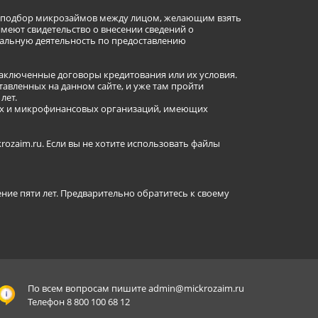
ет подбор микрозаймов между лицом, желающим взять
имеют свидетельство о внесении сведений о
альную деятельность по предоставлению
заключенные договоры кредитования или их условия.
авленных на данном сайте, и уже там пройти
лет.
ных и микрофинансовых организаций, имеющих
ozaim.ru. Если вы не хотите использовать файлы
ение пяти лет. Предварительно обратитесь к своему
По всем вопросам пишите
admin@mickrozaim.ru
Телефон 8 800 100 68 12