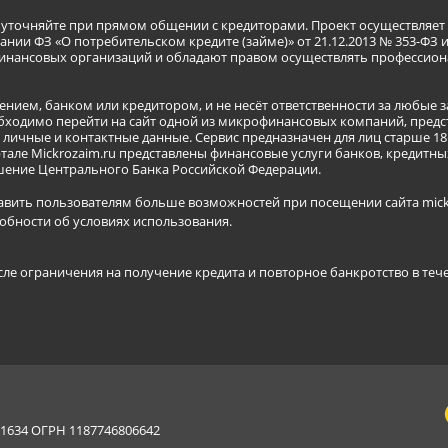
я уточняйте при прямом общении с кредиторами. Проект осуществля
нии ФЗ «О потребительском кредите (займе)» от 21.12.2013 № 353-ФЗ 
инансовых организаций и обладают правом осуществлять профессион
ением, банком или кредитором, и не несёт ответственности за любые 
бходимо перейти на сайт одной из микрофинансовых компаний, предст
ичные и контактные данные. Сервис предназначен для лиц старше 18 
тале Mickrozaim.ru представлены финансовые услуги банков, кредит
ение Центрального Банка Российской Федерации.
авить пользователям больше возможностей при посещении сайта mickr
обности об условиях использования
.
сле ограничения на получение кредита и повторное банкротство в теч
634 ОГРН 1187746806642