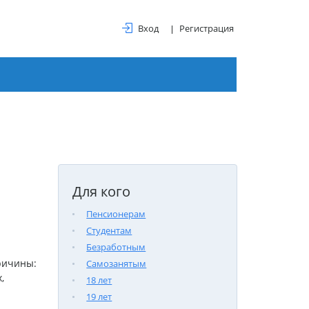
Вход
Регистрация
Для кого
Пенсионерам
Студентам
Безработным
ричины:
Самозанятым
,
18 лет
19 лет