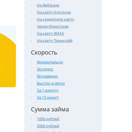
На Вебмани
На карту Кукуруза
На кредитную карту
Через Юнистрим
На карту ВИЗА
На карту Тинькофф
Скорость
Моментально
Экспресс
Мгновенно
Быстро и легко
За 1 минуту
За 15 минут
Сумма займа
1000 рублей
5000 рублей