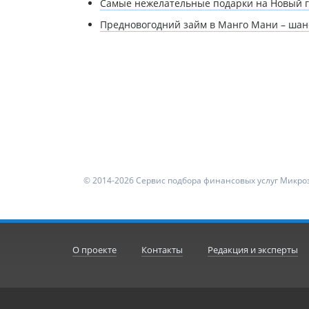
Самые нежелательные подарки на Новый г
Предновогодний займ в Манго Мани – шан
© 2014-2026 Сервис подбора финансовых услуг Микроз
О проекте
Контакты
Редакция и эксперты