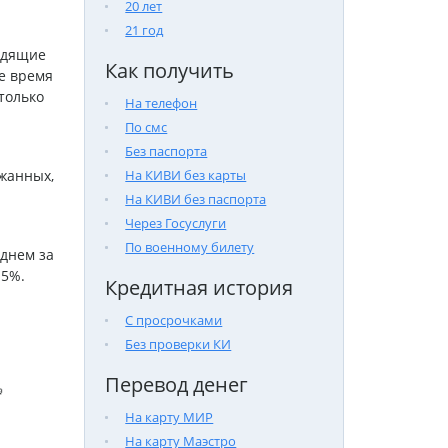
20 лет
21 год
одящие
Как получить
е время
только
На телефон
По смс
Без паспорта
жанных,
На КИВИ без карты
На КИВИ без паспорта
Через Госуслуги
По военному билету
еднем за
15%.
Кредитная история
С просрочками
Без проверки КИ
Перевод денег

На карту МИР
На карту Маэстро