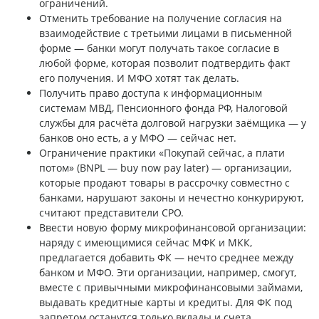
ограничений.
Отменить требование на получение согласия на
взаимодействие с третьими лицами в письменной
форме — банки могут получать такое согласие в
любой форме, которая позволит подтвердить факт
его получения. И МФО хотят так делать.
Получить право доступа к информационным
системам МВД, Пенсионного фонда РФ, Налоговой
службы для расчёта долговой нагрузки заёмщика — у
банков оно есть, а у МФО — сейчас нет.
Ограничение практики «Покупай сейчас, а плати
потом» (BNPL — buy now pay later) — организации,
которые продают товары в рассрочку совместно с
банками, нарушают законы и нечестно конкурируют,
считают представители СРО.
Ввести новую форму микрофинансовой организации:
наряду с имеющимися сейчас МФК и МКК,
предлагается добавить ФК — нечто среднее между
банком и МФО. Эти организации, например, смогут,
вместе с привычными микрофинансовыми займами,
выдавать кредитные карты и кредиты. Для ФК под
запретом останутся только вклады и счета.