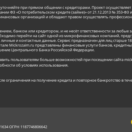
я уточняйте при прямом общении с кредиторами. Проект осуществля
нии ФЗ «О потребительском кредите (займе)» от 21.12.2013 № 353-ФЗ 
инансовых организаций и обладают правом осуществлять профессион
ением, банком или кредитором, и не несёт ответственности за любые 
бходимо перейти на сайт одной из микрофинансовых компаний, предст
ичные и контактные данные. Сервис предназначен для лиц старше 18 
тале Mickrozaim.ru представлены финансовые услуги банков, кредит
ение Центрального Банка Российской Федерации.
авить пользователям больше возможностей при посещении сайта mickr
обности об условиях использования
.
сле ограничения на получение кредита и повторное банкротство в теч
634 ОГРН 1187746806642