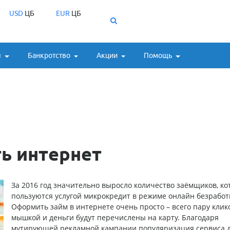
USD
ЦБ
EUR
ЦБ
ы
Банкротство
Акции
Помощь
ь интернет
За 2016 год значительно выросло количество заёмщиков, к
пользуются услугой
микрокредит в режиме онлайн безрабо
Оформить займ в интернете очень просто – всего пару клик
мышкой и деньги будут перечислены на карту. Благодаря
мутирующей рекламной кампании популяризация сервиса 