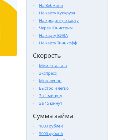
На Вебмани
На карту Кукуруза
На кредитную карту
Через Юнистрим
На карту ВИЗА
На карту Тинькофф
Скорость
Моментально
Экспресс
Мгновенно
Быстро и легко
За 1 минуту
За 15 минут
Сумма займа
1000 рублей
5000 рублей