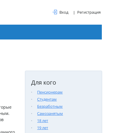
Вход
Регистрация
Для кого
Пенсионерам
Студентам
Безработным
оторые
тным
.
Самозанятым
ов
18 лет
19 лет
данного