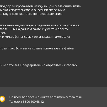
ет подбор микрозаймов между лицом, желающим взять
имеют свидетельство о внесении сведений о
альную деятельность по предоставлению
заключенные договоры кредитования или их условия.
авленных на данном сайте, и уже там пройти
лет.
ных и микрофинансовых организаций, имеющих
ozaim.ru. Если вы не хотите использовать файлы
ение пяти лет. Предварительно обратитесь к своему
По всем вопросам пишите
admin@mickrozaim.ru
Телефон 8 800 100 68 12