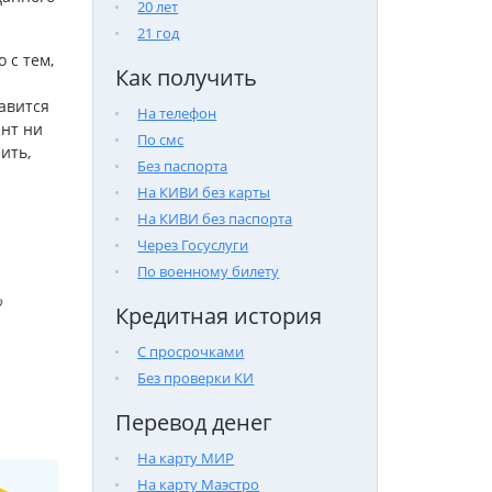
20 лет
21 год
 с тем,
Как получить
авится
На телефон
ент ни
По смс
ить,
Без паспорта
На КИВИ без карты
На КИВИ без паспорта
Через Госуслуги
По военному билету

Кредитная история
С просрочками
Без проверки КИ
Перевод денег
На карту МИР
На карту Маэстро