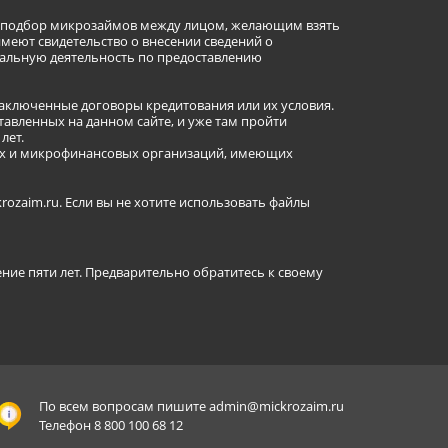
ет подбор микрозаймов между лицом, желающим взять
имеют свидетельство о внесении сведений о
альную деятельность по предоставлению
заключенные договоры кредитования или их условия.
авленных на данном сайте, и уже там пройти
лет.
ных и микрофинансовых организаций, имеющих
ozaim.ru. Если вы не хотите использовать файлы
ение пяти лет. Предварительно обратитесь к своему
По всем вопросам пишите
admin@mickrozaim.ru
Телефон 8 800 100 68 12