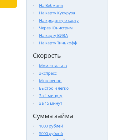
На Вебмани
На карту Кукуруза
На кредитную карту
Через Юнистрим
На карту ВИЗА
На карту Тинькофф
Скорость
Моментально
Экспресс
Мгновенно
Быстро и легко
За 1 минуту
За 15 минут
Сумма займа
1000 рублей
5000 рублей