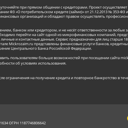
я уточняйте при прямом общении с кредиторами. Проект осуществля
нии ФЗ «О потребительском кредите (займе)» от 21.12.2013 № 353-ФЗ 
инансовых организаций и обладают правом осуществлять профессион
ением, банком или кредитором, и не несёт ответственности за любые 
бходимо перейти на сайт одной из микрофинансовых компаний, предст
ичные и контактные данные. Сервис предназначен для лиц старше 18 
тале Mickrozaim.ru представлены финансовые услуги банков, кредит
ение Центрального Банка Российской Федерации.
авить пользователям больше возможностей при посещении сайта mickr
обности об условиях использования
.
сле ограничения на получение кредита и повторное банкротство в теч
634 ОГРН 1187746806642