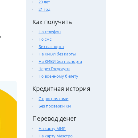
20 лет
21 год
Как получить
На телефон

По смс
Без паспорта
На КИВИ без карты
На КИВИ без паспорта
Через Госуслуги
По военному билету
Кредитная история
С просрочками
Без проверки КИ
Перевод денег
На карту МИР
На карту Маэстро