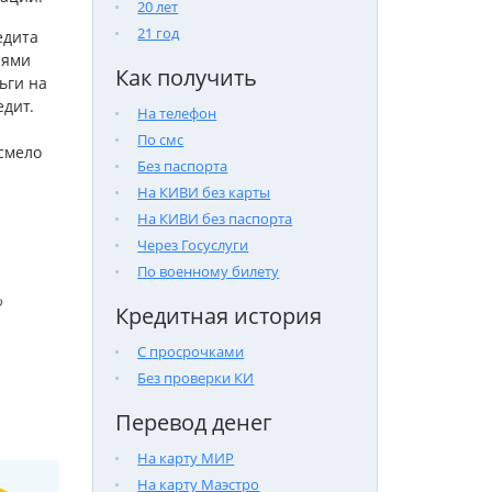
20 лет
21 год
едита
иями
Как получить
ьги на
едит.
На телефон
По смс
 смело
Без паспорта
На КИВИ без карты
На КИВИ без паспорта
Через Госуслуги
По военному билету

Кредитная история
С просрочками
Без проверки КИ
Перевод денег
На карту МИР
На карту Маэстро