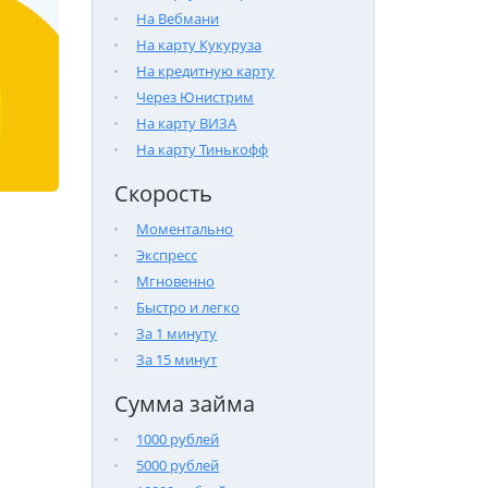
На Вебмани
На карту Кукуруза
На кредитную карту
Через Юнистрим
На карту ВИЗА
На карту Тинькофф
Скорость
Моментально
Экспресс
Мгновенно
Быстро и легко
За 1 минуту
За 15 минут
Сумма займа
1000 рублей
5000 рублей