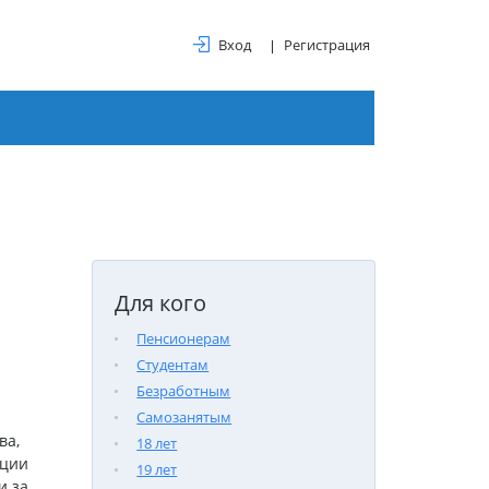
Вход
Регистрация
Для кого
Пенсионерам
Студентам
Безработным
Самозанятым
ва,
18 лет
ации
19 лет
и за