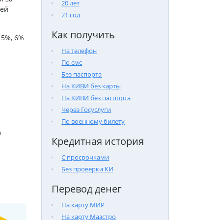
20 лет
лей
21 год
Как получить
 5%, 6%
На телефон
По смс
Без паспорта
На КИВИ без карты
На КИВИ без паспорта
Через Госуслуги
По военному билету

Кредитная история
С просрочками
Без проверки КИ
Перевод денег
На карту МИР
На карту Маэстро