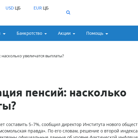
USD
ЦБ
EUR
ЦБ
ы
Банкротство
Акции
Помощь
: насколько увеличатся выплаты?
ция пенсий: насколько
ты?
т составить 5–7%, сообщил директор Института нового общест
мсомольская правда». По его словам, решение о второй индекс
бликованы официальные данные об уровне фактической инфляци