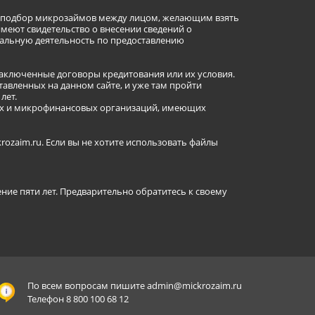
ет подбор микрозаймов между лицом, желающим взять
имеют свидетельство о внесении сведений о
альную деятельность по предоставлению
заключенные договоры кредитования или их условия.
авленных на данном сайте, и уже там пройти
лет.
ных и микрофинансовых организаций, имеющих
ozaim.ru. Если вы не хотите использовать файлы
ение пяти лет. Предварительно обратитесь к своему
По всем вопросам пишите
admin@mickrozaim.ru
Телефон 8 800 100 68 12