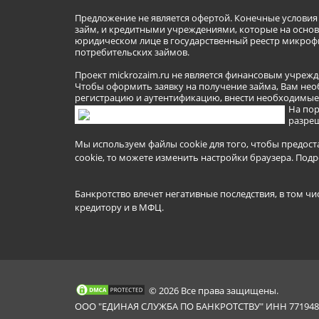
Предложение не является офертой. Конечные услови
займ, и кредитными учреждениями, которые на основа
юридическом лице в государственный реестр микроф
потребительских займов.
Проект mickrozaim.ru не является финансовым учрежд
Чтобы оформить заявку на получение займа, Вам нео
регистрацию и аутентификацию, внести необходимые л
На пор
разреш
Мы используем файлы cookie для того, чтобы предост
cookie, то можете изменить настройки браузера.
Подр
Банкротство влечет негативные последствия, в том чи
кредитору и в МФЦ.
© 2026 Все права защищены.
ООО "ЕДИНАЯ СЛУЖБА ПО БАНКРОТСТВУ" ИНН 7719481