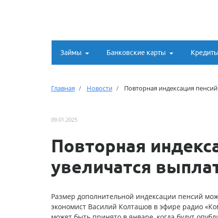
Займы
Банковские карты
Кредит
Главная
Новости
Повторная индексация пенсий
09.01.2025
Повторная индекса
увеличатся выпла
Размер дополнительной индексации пенсий може
экономист Василий Колташов в эфире радио «Ко
может быть принято в январе, когда будут опу