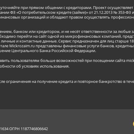
я уточняйте при прямом общении с кредиторами. Проект осуществля
нии ФЗ «О потребительском кредите (займе)» от 21.12.2013 № 353-ФЗ 
инансовых организаций и обладают правом осуществлять профессион
ением, банком или кредитором, и не несёт ответственности за любые 
бходимо перейти на сайт одной из микрофинансовых компаний, предст
ичные и контактные данные. Сервис предназначен для лиц старше 18 
тале Mickrozaim.ru представлены финансовые услуги банков, кредит
ение Центрального Банка Российской Федерации.
авить пользователям больше возможностей при посещении сайта mickr
обности об условиях использования
.
сле ограничения на получение кредита и повторное банкротство в теч
634 ОГРН 1187746806642