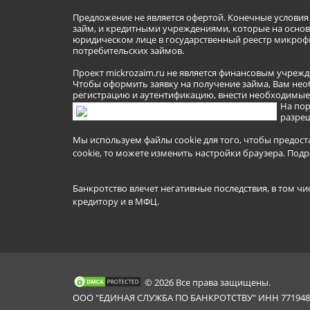
Предложение не является офертой. Конечные услови
займ, и кредитными учреждениями, которые на основа
юридическом лице в государственный реестр микроф
потребительских займов.
Проект mickrozaim.ru не является финансовым учрежд
Чтобы оформить заявку на получение займа, Вам нео
регистрацию и аутентификацию, внести необходимые л
На пор
разреш
Мы используем файлы cookie для того, чтобы предост
cookie, то можете изменить настройки браузера.
Подр
Банкротство влечет негативные последствия, в том чи
кредитору и в МФЦ.
© 2026 Все права защищены.
ООО "ЕДИНАЯ СЛУЖБА ПО БАНКРОТСТВУ" ИНН 7719481