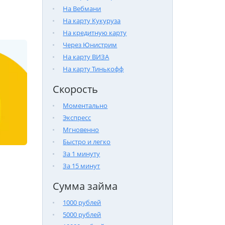
На Вебмани
На карту Кукуруза
На кредитную карту
Через Юнистрим
На карту ВИЗА
На карту Тинькофф
Скорость
Моментально
Экспресс
Мгновенно
Быстро и легко
За 1 минуту
За 15 минут
Сумма займа
1000 рублей
5000 рублей