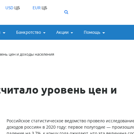
USD
ЦБ
EUR
ЦБ
ы
Банкротство
Акции
Помощь
вень цен и доходы населения
читало уровень цен и
Российское статистическое ведомство провело исследовани
доходов россиян в 2020 году: первое полугодие — произошл
падение на 3,7%, к концу года ожидают, что эта величина со