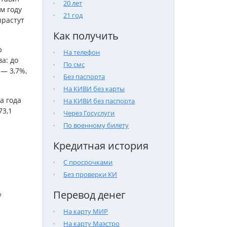
20 лет
м году
21 год
ырастут
Как получить
ю
На телефон
а: до
По смс
 — 3,7%,
Без паспорта
На КИВИ без карты
а года
На КИВИ без паспорта
73,1
Через Госуслуги
По военному билету
Кредитная история
С просрочками
Без проверки КИ
Перевод денег

На карту МИР
На карту Маэстро