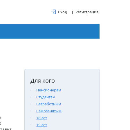
Вход
Регистрация
Для кого
Пенсионерам
Студентам
Безработным
Самозанятым
е
18 лет
о
19 лет
ставит