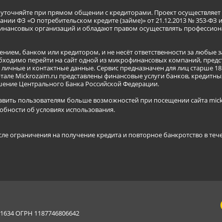
я уточняйте при прямом общении с кредиторами. Проект осуществля
нии ФЗ «О потребительском кредите (займе)» от 21.12.2013 № 353-ФЗ 
инансовых организаций и обладают правом осуществлять профессион
ением, банком или кредитором, и не несёт ответственности за любые 
бходимо перейти на сайт одной из микрофинансовых компаний, предст
ичные и контактные данные. Сервис предназначен для лиц старше 18 
тале Mickrozaim.ru представлены финансовые услуги банков, кредит
ение Центрального Банка Российской Федерации.
авить пользователям больше возможностей при посещении сайта mickr
обности об условиях использования
.
сле ограничения на получение кредита и повторное банкротство в теч
634 ОГРН 1187746806642