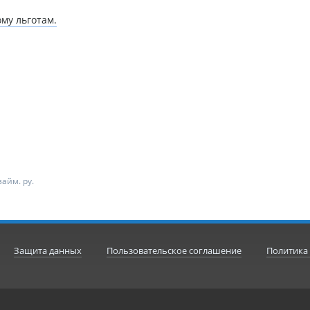
му льготам.
айм. ру.
Защита данных
Пользовательское соглашение
Политика