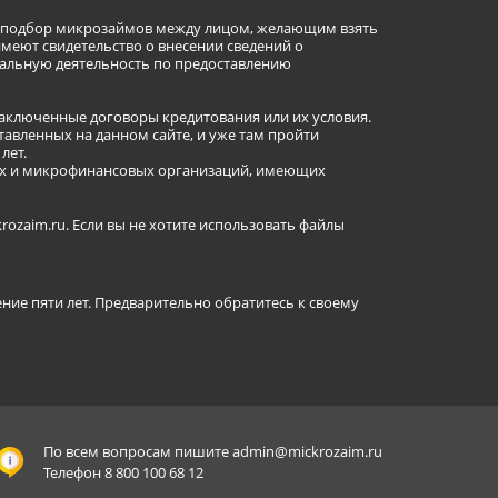
ет подбор микрозаймов между лицом, желающим взять
имеют свидетельство о внесении сведений о
альную деятельность по предоставлению
заключенные договоры кредитования или их условия.
авленных на данном сайте, и уже там пройти
лет.
ных и микрофинансовых организаций, имеющих
ozaim.ru. Если вы не хотите использовать файлы
ение пяти лет. Предварительно обратитесь к своему
По всем вопросам пишите
admin@mickrozaim.ru
Телефон 8 800 100 68 12