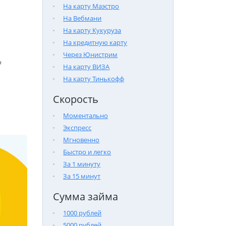
На карту Маэстро
На Вебмани
На карту Кукуруза
На кредитную карту
Через Юнистрим

На карту ВИЗА
На карту Тинькофф
Скорость
Моментально
Экспресс
Мгновенно
Быстро и легко
За 1 минуту
За 15 минут
Сумма займа
1000 рублей
5000 рублей