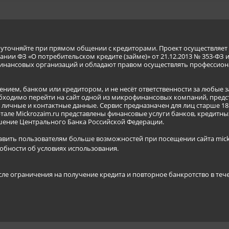
я уточняйте при прямом общении с кредиторами. Проект осуществля
нии ФЗ «О потребительском кредите (займе)» от 21.12.2013 № 353-ФЗ 
инансовых организаций и обладают правом осуществлять профессион
ением, банком или кредитором, и не несёт ответственности за любые 
бходимо перейти на сайт одной из микрофинансовых компаний, предст
ичные и контактные данные. Сервис предназначен для лиц старше 18 
тале Mickrozaim.ru представлены финансовые услуги банков, кредит
ение Центрального Банка Российской Федерации.
авить пользователям больше возможностей при посещении сайта mickr
обности об условиях использования
.
сле ограничения на получение кредита и повторное банкротство в теч