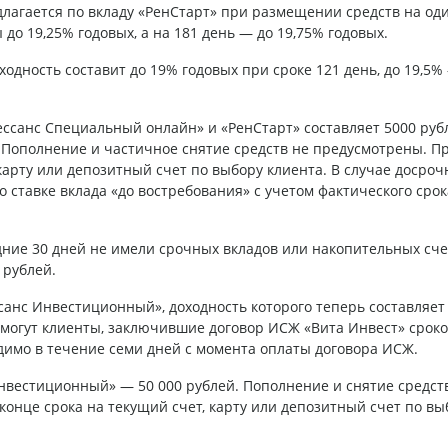
лагается по вкладу «РенСтарт» при размещении средств на оди
 до 19,25% годовых, а на 181 день — до 19,75% годовых.
одность составит до 19% годовых при сроке 121 день, до 19,5%
ссанс Специальный онлайн» и «РенСтарт» составляет 5000 руб
 Пополнение и частичное снятие средств не предусмотрены. П
карту или депозитный счет по выбору клиента. В случае досроч
ставке вклада «до востребования» с учетом фактического срок
дние 30 дней не имели срочных вкладов или накопительных сче
 рублей.
ссанс Инвестиционный», доходность которого теперь составляет
д могут клиенты, заключившие договор ИСЖ «Вита Инвест» сроко
одимо в течение семи дней с момента оплаты договора ИСЖ.
вестиционный» — 50 000 рублей. Пополнение и снятие средст
онце срока на текущий счет, карту или депозитный счет по вы