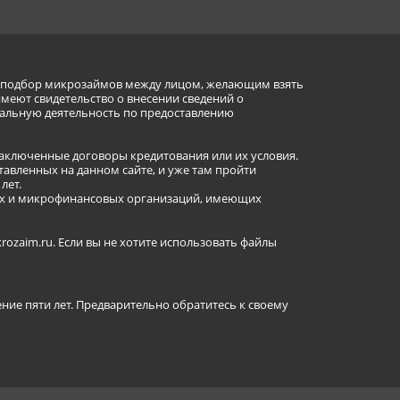
ет подбор микрозаймов между лицом, желающим взять
имеют свидетельство о внесении сведений о
альную деятельность по предоставлению
заключенные договоры кредитования или их условия.
авленных на данном сайте, и уже там пройти
лет.
ных и микрофинансовых организаций, имеющих
ozaim.ru. Если вы не хотите использовать файлы
ение пяти лет. Предварительно обратитесь к своему