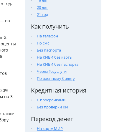
19 лет
н год.
20 лет
21 год
 — на
Как получить
На телефон
лей.
По смс
роценты
ного
Без паспорта
а
На КИВИ без карты
На КИВИ без паспорта
Через Госуслуги
тов
По военному билету
Кредитная история
 20%
м на 3
С просрочками
Без проверки КИ
в также
Перевод денег
бору
На карту МИР