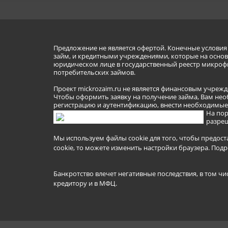
Предложение не является офертой. Конечные услови
займ, и кредитными учреждениями, которые на основа
юридическом лице в государственный реестр микроф
потребительских займов.
Проект mickrozaim.ru не является финансовым учрежд
Чтобы оформить заявку на получение займа, Вам нео
регистрацию и аутентификацию, внести необходимые л
На пор
разреш
Мы используем файлы cookie для того, чтобы предост
cookie, то можете изменить настройки браузера.
Подр
Банкротство влечет негативные последствия, в том чи
кредитору и в МФЦ.