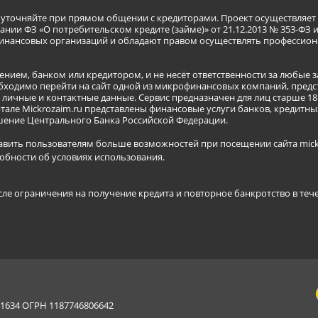
я уточняйте при прямом общении с кредиторами. Проект осуществля
нии ФЗ «О потребительском кредите (займе)» от 21.12.2013 № 353-ФЗ 
инансовых организаций и обладают правом осуществлять профессион
ением, банком или кредитором, и не несёт ответственности за любые 
бходимо перейти на сайт одной из микрофинансовых компаний, предст
ичные и контактные данные. Сервис предназначен для лиц старше 18 
тале Mickrozaim.ru представлены финансовые услуги банков, кредит
ение Центрального Банка Российской Федерации.
авить пользователям больше возможностей при посещении сайта mickr
обности об условиях использования
.
сле ограничения на получение кредита и повторное банкротство в теч
634 ОГРН 1187746806642