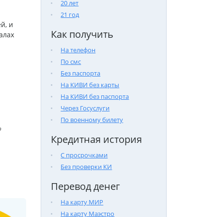
20 лет
21 год
й, и
Как получить
алах
На телефон
По смс
Без паспорта
На КИВИ без карты
На КИВИ без паспорта
Через Госуслуги
По военному билету

Кредитная история
С просрочками
Без проверки КИ
Перевод денег
На карту МИР
На карту Маэстро