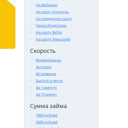
На Вебмани
На карту Кукуруза
На кредитную карту
Через Юнистрим
На карту ВИЗА
На карту Тинькофф
Скорость
Моментально
Экспресс
Мгновенно
Быстро и легко
За 1 минуту
За 15 минут
Сумма займа
1000 рублей
5000 рублей