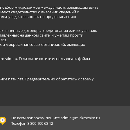
ет подбор микрозаймов между лицом, желающим взять
имеют свидетельство о внесении сведений о
альную деятельность по предоставлению
заключенные договоры кредитования или их условия.
авленных на данном сайте, и уже там пройти
лет.
ных и микрофинансовых организаций, имеющих
ozaim.ru. Если вы не хотите использовать файлы
ение пяти лет. Предварительно обратитесь к своему
По всем вопросам пишите
admin@mickrozaim.ru
Телефон 8 800 100 68 12