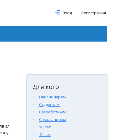
Вход
Регистрация
Для кого
Пенсионерам
Студентам
Безработным
Самозанятым
явил
18 лет
ncy.
19 лет