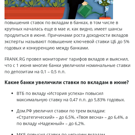
повышения ставок по вкладам в банках, в том числе в
крупных началась еще в мае и, как видно, имеет шансы
продлиться в июне. Причинами роста доходности вкладов
эксперты называют повышение ключевой ставки ЦБ до 5%
годовых и конкуренцию между банками.
FRANK.RG провел мониторинг тарифов вкладов и выяснил,
что с 1 июня многие банки увеличили номинальные ставки
по депозитам на 0,1 – 0,5 п.п.
Какие банки увеличили ставки по вкладам в июне?
ВТБ по вкладу «История успеха» повысил
максимальную ставку на 0,47 п.п. до 5,83% годовых.
Дом.РФ увеличил ставки по трем вкладам:
«Стратегический» – до 6,5%, «Твоя весна» – до 6,4%, а
по вкладу «Надежный» – до 6,2%.
МКБ повысил ставки по четырем вкладам.