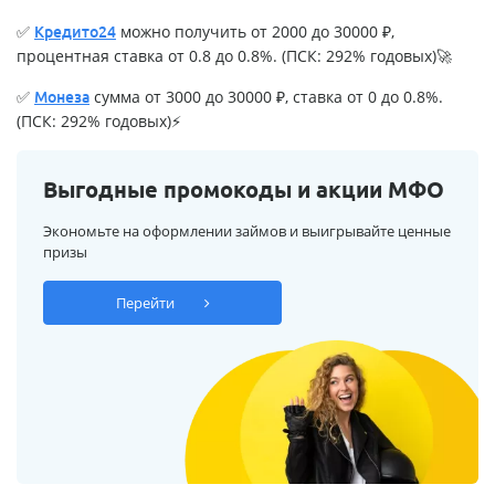
✅
можно получить от 2000 до 30000 ₽,
Кредито24
процентная ставка от 0.8 до 0.8%. (ПСК: 292% годовых)🚀
✅
сумма от 3000 до 30000 ₽, ставка от 0 до 0.8%.
Монеза
(ПСК: 292% годовых)⚡
Выгодные промокоды и акции МФО
Экономьте на оформлении займов и выигрывайте ценные
призы
Перейти