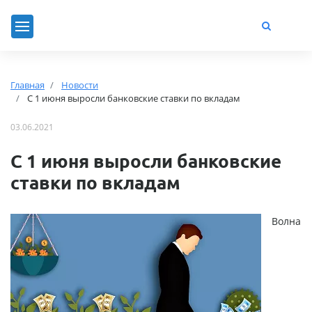
Главная
Новости
С 1 июня выросли банковские ставки по вкладам
03.06.2021
С 1 июня выросли банковские
ставки по вкладам
Волна