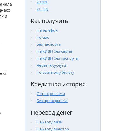
20 лет
начала
21 год
днако
ок и
Как получить
На телефон
По смс
е
Без паспорта
На КИВИ без карты
На КИВИ без паспорта
Через Госуслуги
По военному билету
ной
Кредитная история
С просрочками
Без проверки КИ
Перевод денег

На карту МИР
На карту Маэстро