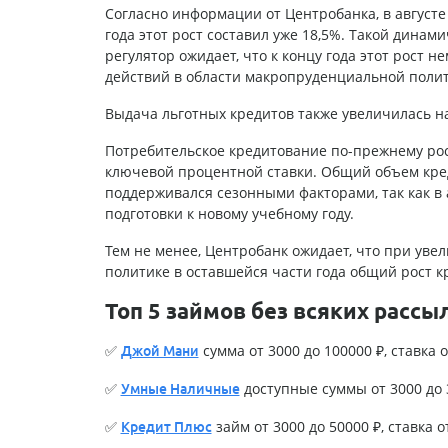
Согласно информации от Центробанка, в августе
года этот рост составил уже 18,5%. Такой динам
регулятор ожидает, что к концу года этот рост н
действий в области макропруденциальной полит
Выдача льготных кредитов также увеличилась на
Потребительское кредитование по-прежнему росл
ключевой процентной ставки. Общий объем креди
поддерживался сезонными факторами, так как в 
подготовки к новому учебному году.
Тем не менее, Центробанк ожидает, что при ув
политике в оставшейся части года общий рост к
Топ 5 займов без всяких рассы
✅
сумма от 3000 до 100000 ₽, ставка о
Джой Мани
✅
доступные суммы от 3000 до 3
Умные Наличные
✅
займ от 3000 до 50000 ₽, ставка о
Кредит Плюс