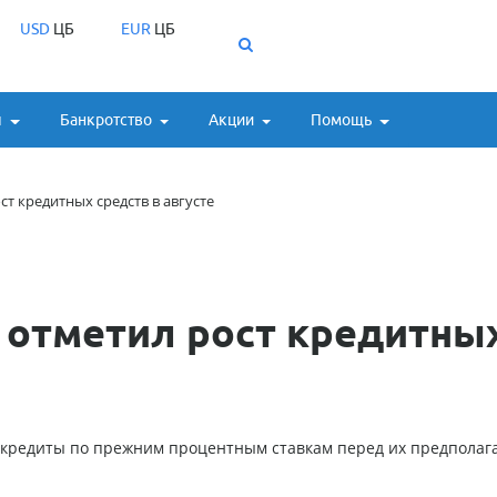
USD
ЦБ
EUR
ЦБ
ы
Банкротство
Акции
Помощь
т кредитных средств в августе
 отметил рост кредитны
ь кредиты по прежним процентным ставкам перед их предпола