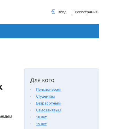
Вход
Регистрация
Для кого
х
Пенсионерам
Студентам
Безработным
Самозанятым
гаемым
18 лет
19 лет