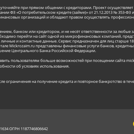
я уточняйте при прямом общении с кредиторами. Проект осуществля
нии ФЗ «О потребительском кредите (займе)» от 21.12.2013 № 353-ФЗ 
инансовых организаций и обладают правом осуществлять профессион
ением, банком или кредитором, и не несёт ответственности за любые 
бходимо перейти на сайт одной из микрофинансовых компаний, предст
ичные и контактные данные. Сервис предназначен для лиц старше 18 
тале Mickrozaim.ru представлены финансовые услуги банков, кредит
ение Центрального Банка Российской Федерации.
авить пользователям больше возможностей при посещении сайта mickr
обности об условиях использования
.
сле ограничения на получение кредита и повторное банкротство в теч
634 ОГРН 1187746806642