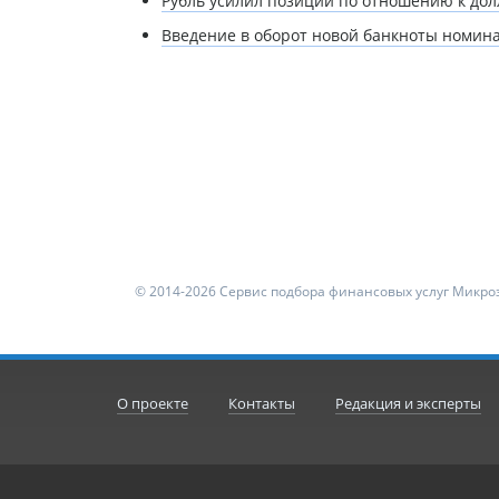
Рубль усилил позиции по отношению к дол
Введение в оборот новой банкноты номин
© 2014-2026 Сервис подбора финансовых услуг Микроз
О проекте
Контакты
Редакция и эксперты