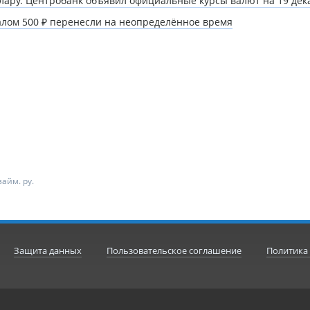
лару. Центробанк объявил официальные курсы валют на 19 дек
алом 500 ₽ перенесли на неопределённое время
айм. ру.
Защита данных
Пользовательское соглашение
Политика