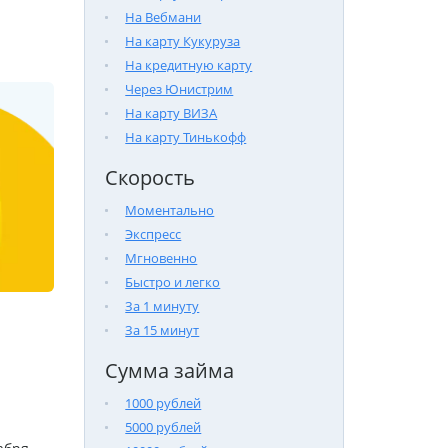
На Вебмани
На карту Кукуруза
На кредитную карту
Через Юнистрим
На карту ВИЗА
На карту Тинькофф
Скорость
Моментально
Экспресс
Мгновенно
Быстро и легко
За 1 минуту
За 15 минут
Сумма займа
1000 рублей
5000 рублей