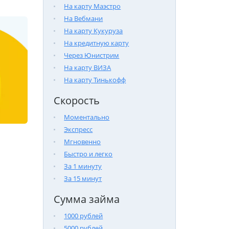
На карту Маэстро
На Вебмани
На карту Кукуруза
На кредитную карту
Через Юнистрим
На карту ВИЗА
На карту Тинькофф
Скорость
Моментально
Экспресс
Мгновенно
Быстро и легко
За 1 минуту
За 15 минут
Сумма займа
1000 рублей
5000 рублей