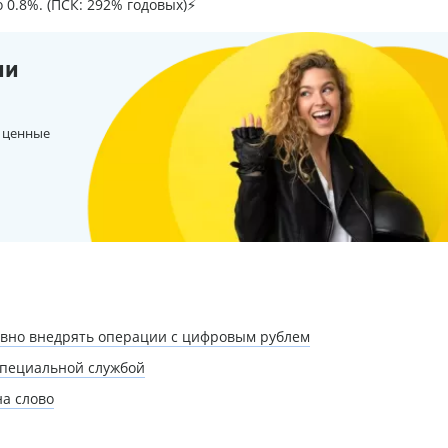
о 0.8%. (ПСК: 292% годовых)⚡
ии
 ценные
тивно внедрять операции с цифровым рублем
специальной службой
а слово