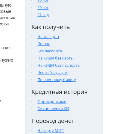
19 лет
льную
20 лет
совые
21 год
еменных
хотят
Как получить
На телефон
По смс
ся ко
Без паспорта
На КИВИ без карты
 нужно
На КИВИ без паспорта
Через Госуслуги
По военному билету
Кредитная история

С просрочками
Без проверки КИ
Перевод денег
На карту МИР