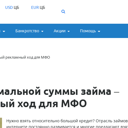
USD
ЦБ
EUR
ЦБ
ы
Банкротство
Акции
Помощь
ный рекламный ход для МФО
мальной суммы займа –
ный ход для МФО
Нужно взять относительно большой кредит? Отрасль займов
интернете постоянно развивается и многие предлагают взя