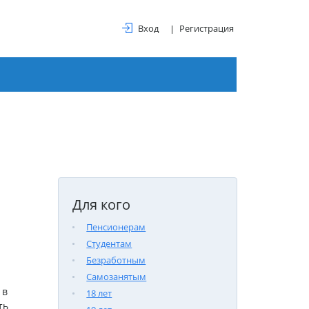
Вход
Регистрация
Для кого
Пенсионерам
Студентам
Безработным
Самозанятым
 в
18 лет
ть