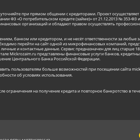
я уточняйте при прямом общении с кредиторами. Проект осуществля
нии ФЗ «О потребительском кредите (займе)» от 21.12.2013 № 353-ФЗ 
инансовых организаций и обладают правом осуществлять профессион
ением, банком или кредитором, и не несёт ответственности за любые 
бходимо перейти на сайт одной из микрофинансовых компаний, предст
ичные и контактные данные. Сервис предназначен для лиц старше 18 
тале Mickrozaim.ru представлены финансовые услуги банков, кредит
ение Центрального Банка Российской Федерации.
авить пользователям больше возможностей при посещении сайта mickr
обности об условиях использования
.
сле ограничения на получение кредита и повторное банкротство в теч