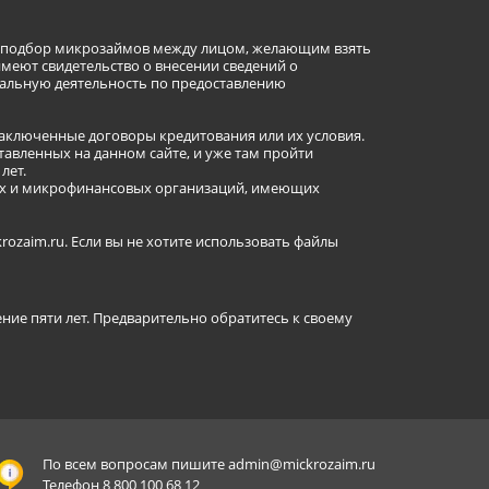
ет подбор микрозаймов между лицом, желающим взять
имеют свидетельство о внесении сведений о
альную деятельность по предоставлению
заключенные договоры кредитования или их условия.
авленных на данном сайте, и уже там пройти
лет.
ных и микрофинансовых организаций, имеющих
ozaim.ru. Если вы не хотите использовать файлы
ение пяти лет. Предварительно обратитесь к своему
По всем вопросам пишите
admin@mickrozaim.ru
Телефон 8 800 100 68 12