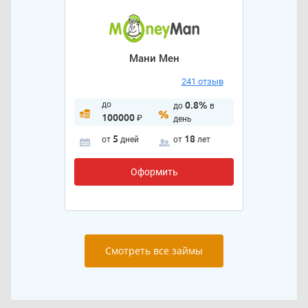
Мани Мен
241 отзыв
до
0.8%
до
в
100000
₽
день
5
18
от
дней
от
лет
Оформить
Смотреть все займы