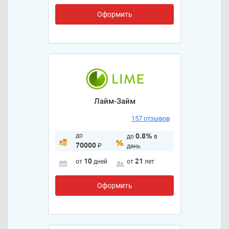
Оформить
Лайм-Займ
157 отзывов
до
0.8%
до
в
70000
₽
день
10
21
от
дней
от
лет
Оформить