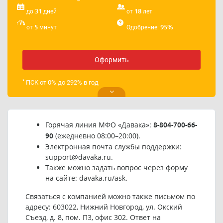
31
18
до
дней
от
лет
5
95%
от
минут
Одобрение:
Оформить
*
ПСК от 0% до 292% в год
Горячая линия МФО «Давака»:
8-804-700-66-
(ежедневно 08:00–20:00).
90
Электронная почта службы поддержки:
support@davaka.ru
.
Также можно задать вопрос через форму
на сайте:
davaka.ru/ask
.
Связаться с компанией можно также письмом по
адресу: 603022, Нижний Новгород, ул. Окский
Съезд, д. 8, пом. П3, офис 302. Ответ на