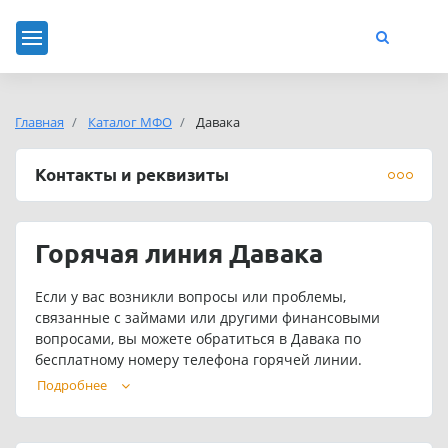
Главная
Каталог МФО
Давака
Контакты и реквизиты
Горячая линия Давака
Если у вас возникли вопросы или проблемы,
связанные с займами или другими финансовыми
вопросами, вы можете обратиться в Давака по
бесплатному номеру телефона горячей линии.
Операторы смогут помочь вам с задолженностью,
Подробнее
продлением займа Давака и другими вопросами.