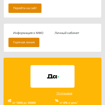
Перейти на сайт
Информация о МФО
Личный кабинет
Горячая линия
13 отзывов
*
1000
30000
0%
от
до
от
в день