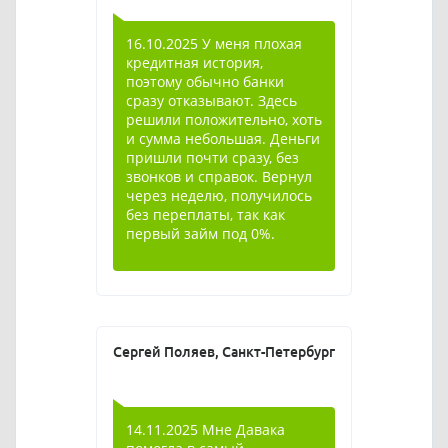
16.10.2025 У меня плохая
кредитная история,
поэтому обычно банки
сразу отказывают. Здесь
решили положительно, хоть
и сумма небольшая. Деньги
пришли почти сразу, без
звонков и справок. Вернул
через неделю, получилось
без переплаты, так как
первый займ под 0%.
Сергей Поляев, Санкт-Петербург
14.11.2025 Мне Давака