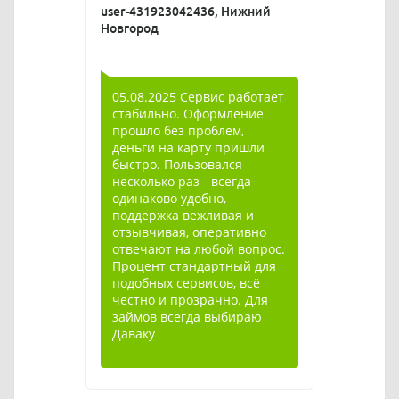
user-431923042436, Нижний
Новгород
05.08.2025 Сервис работает
стабильно. Оформление
прошло без проблем,
деньги на карту пришли
быстро. Пользовался
несколько раз - всегда
одинаково удобно,
поддержка вежливая и
отзывчивая, оперативно
отвечают на любой вопрос.
Процент стандартный для
подобных сервисов, всё
честно и прозрачно. Для
займов всегда выбираю
Даваку