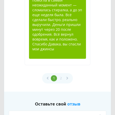
помогла в самый
неожиданный момент —
сломалась стиралка, а до зп
еще неделя была. Всё
сделали быстро, реально
выручили. Деньги пришли
минут через 20 после
одобрения. Всё вернул
вовремя, как и положено.
Спасибо Давака, вы спасли
мои джинсы
1
2
Оставьте свой
отзыв