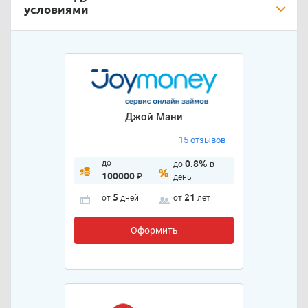
условиями
Джой Мани
15 отзывов
до
0.8%
до
в
100000
₽
день
5
21
от
дней
от
лет
Оформить