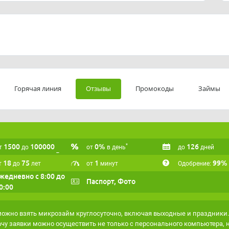
Горячая линия
Отзывы
Промокоды
Займы
1500
100000
0%
126
*
т
до
от
в день
до
дней
18
75
1
99%
т
до
лет
от
минут
Одобрение:
жедневно с 8:00 до
Паспорт, Фото
0:00
ожно взять микрозайм круглосуточно, включая выходные и праздники.
чу заявки можно осуществить не только с персонального компьютера, 