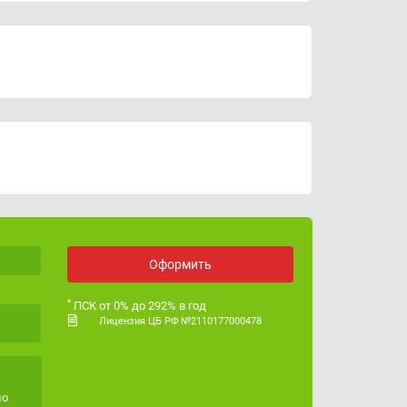
График работы
ежедневно с 8:00 до 20:00
ИНН
7704784072
ОГРН
1117746442670
Лицензия ЦБ РФ
№ 2110177000478
Оформить
*
ПСК от 0% до 292% в год
Лицензия ЦБ РФ №2110177000478
но