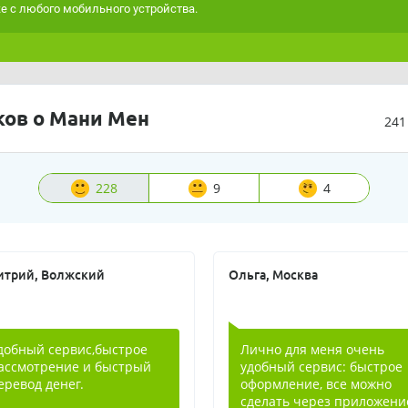
е с любого мобильного устройства.
ов о Мани Мен
241
228
9
4
трий, Волжский
Ольга, Москва
добный сервис,быстрое
Лично для меня очень
ассмотрение и быстрый
удобный сервис: быстрое
еревод денег.
оформление, все можно
сделать через приложени