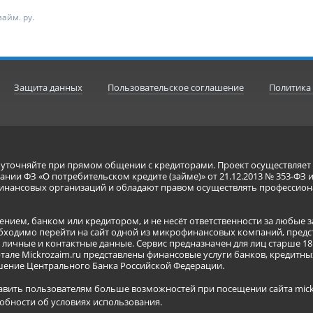
айм. ру.
Защита данных
Пользовательское соглашение
Политика
я уточняйте при прямом общении с кредиторами. Проект осуществля
нии ФЗ «О потребительском кредите (займе)» от 21.12.2013 № 353-ФЗ 
инансовых организаций и обладают правом осуществлять профессион
ением, банком или кредитором, и не несёт ответственности за любые 
бходимо перейти на сайт одной из микрофинансовых компаний, предст
ичные и контактные данные. Сервис предназначен для лиц старше 18 
тале Mickrozaim.ru представлены финансовые услуги банков, кредит
ение Центрального Банка Российской Федерации.
авить пользователям больше возможностей при посещении сайта mickr
обности об условиях использования
.