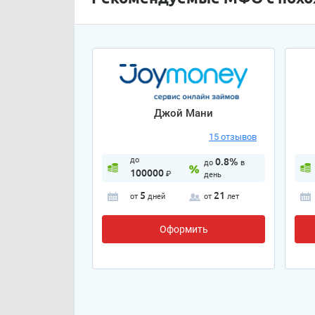
Джой Мани
15 отзывов
до
0.8%
до
в
100000
₽
день
5
21
от
дней
от
лет
Оформить