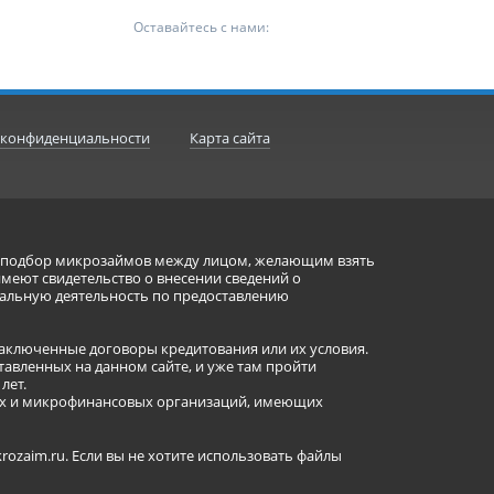
Оставайтесь с нами:
 конфиденциальности
Карта сайта
ет подбор микрозаймов между лицом, желающим взять
имеют свидетельство о внесении сведений о
альную деятельность по предоставлению
заключенные договоры кредитования или их условия.
авленных на данном сайте, и уже там пройти
лет.
ных и микрофинансовых организаций, имеющих
ozaim.ru. Если вы не хотите использовать файлы