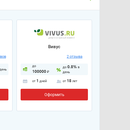
Вивус
ывов
2 отзыва
до
0.8%
до
в
 день
100000
₽
день
1
18
от
дней
от
лет
Оформить