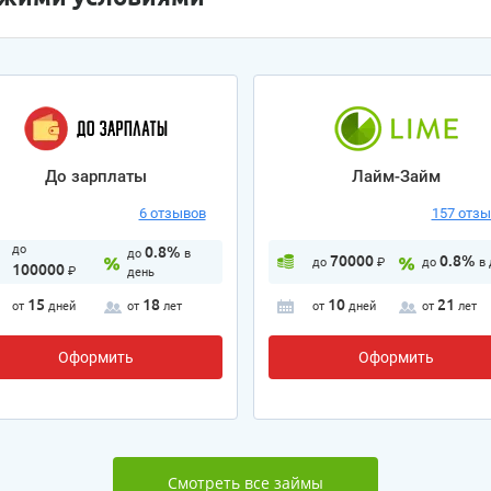
До зарплаты
Лайм-Займ
6 отзывов
157 отз
до
0.8%
до
в
70000
0.8%
до
₽
до
в
100000
₽
день
15
18
10
21
от
дней
от
лет
от
дней
от
лет
Оформить
Оформить
Смотреть все займы