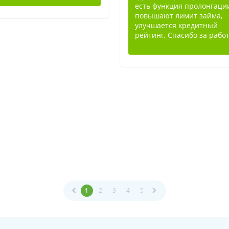
есть функция пролонгаци
повышают лимит займа,
улучшается кредитный
рейтинг. Спасибо за работ
1
2
3
4
5