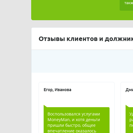
такж
Отзывы клиентов и должник
Егор, Иванова
Дми
Воспользовался услугами
У
MoneyMan, и хотя деньги
р
пришли быстро, общее
п
впечатление оказалось