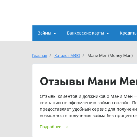
Займы
Банковские карты
Кредит
Главная
Каталог МФО
Мани Мен (Money Man)
Отзывы Мани Ме
Отзывы клиентов и должников о Мани Мен — о
компании по оформлению займов онлайн. По
предоставляет удобный сервис для получени
возможность получения займа без процентов,
клиенты также сообщают о возможности прод
Подробнее
являетесь клиентом Мани Мен и имеете опыт
отзыв на сайте.