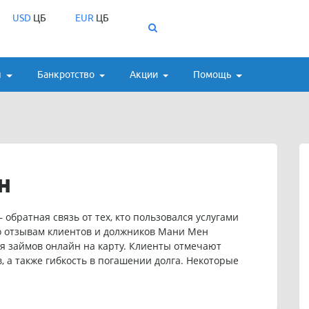
USD
ЦБ
EUR
ЦБ
ы
Банкротство
Акции
Помощь
н
братная связь от тех, кто пользовался услугами
 отзывам клиентов и должников Мани Мен
я займов онлайн на карту. Клиенты отмечают
 а также гибкость в погашении долга. Некоторые
ления срока займа через личный кабинет. Если вы
 работы с компанией, вы можете оставить свой