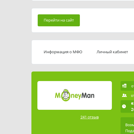
Перейти на сайт
Информация о МФО
Личный кабинет
о
о
е
2
241 отзыв
Возм
Пода