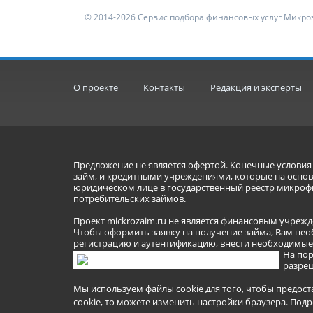
© 2014-2026 Сервис подбора финансовых услуг Микроз
О проекте
Контакты
Редакция и эксперты
Предложение не является офертой. Конечные услови
займ, и кредитными учреждениями, которые на основа
юридическом лице в государственный реестр микроф
потребительских займов.
Проект mickrozaim.ru не является финансовым учрежд
Чтобы оформить заявку на получение займа, Вам нео
регистрацию и аутентификацию, внести необходимые л
На пор
разреш
Мы используем файлы cookie для того, чтобы предост
cookie, то можете изменить настройки браузера.
Подр