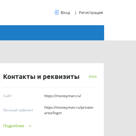
Вход
Регистрация
Контакты и реквизиты
Сайт
https://moneyman.ru/
https://moneyman.ru/private-
Личный кабинет
area/login
Телефоны
8 (495) 666-21-25
Подробнее