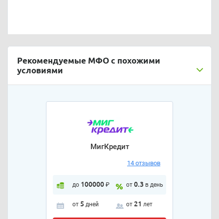
Рекомендуемые МФО с похожими
условиями
МигКредит
14 отзывов
100000
0.3
до
₽
от
в день
5
21
от
дней
от
лет