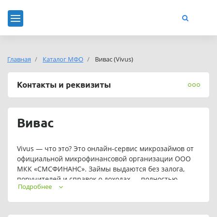
Главная
Каталог МФО
Вивас (Vivus)
Контакты и реквизиты
Вивас
Vivus — что это? Это онлайн-сервис микрозаймов от
официальной микрофинансовой организации ООО
МКК «СМСФИНАНС». Займы выдаются без залога,
поручителей и справок о доходах — полностью
Подробнее
онлайн, за 4 минуты. Официальный сайт МФО Vivus:
vivus.ru. Номер телефона МФО Vivus: 8-800-505-64-93
(бесплатно).