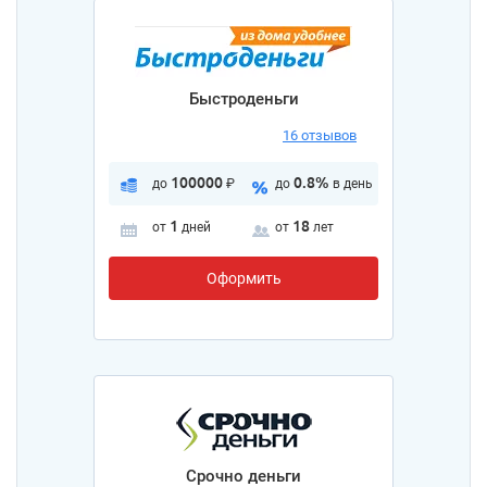
Быстроденьги
16 отзывов
100000
0.8%
до
₽
до
в день
1
18
от
дней
от
лет
Оформить
Срочно деньги