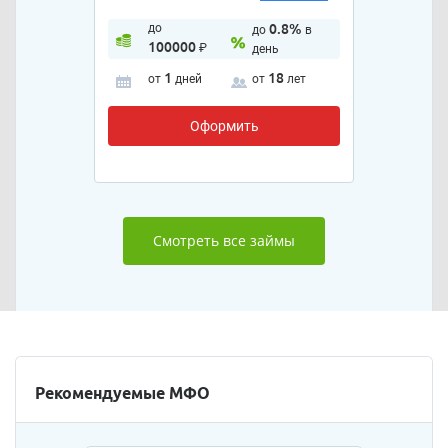
до
0.8%
до
в
100000
₽
день
1
18
от
дней
от
лет
Оформить
Смотреть все займы
Рекомендуемые МФО