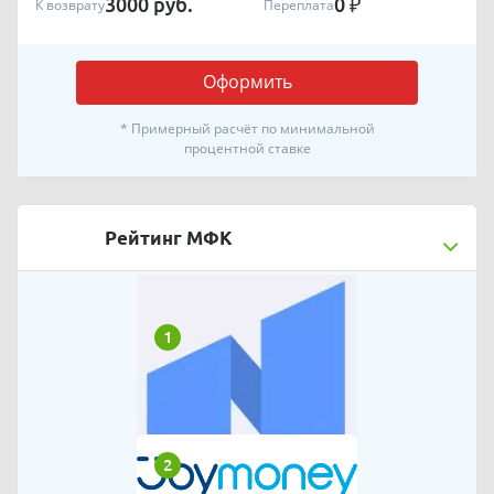
3000
руб.
0
₽
К возврату
Переплата
Оформить
* Примерный расчёт по минимальной
процентной ставке
Рейтинг МФК
1
2