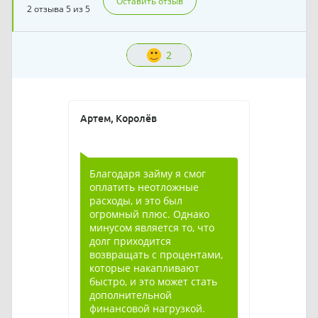
Оставить отзыв
2 отзыва
5 из 5
2
Артем, Королёв
Благодаря займу я смог
оплатить неотложные
расходы, и это был
огромный плюс. Однако
минусом является то, что
долг приходится
возвращать с процентами,
которые накапливают
быстро, и это может стать
дополнительной
финансовой нагрузкой.