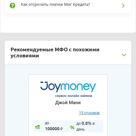
Как отсрочить платеж Миг Кредита?
Рекомендуемые МФО с похожими
условиями
Джой Мани
15 отзывов
до
0.8%
до
в
100000
₽
день