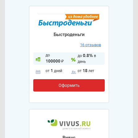
Быстроденьги
16 отзывов
до
0.8%
до
в
100000
₽
день
1
18
от
дней
от
лет
Оформить
Вивус