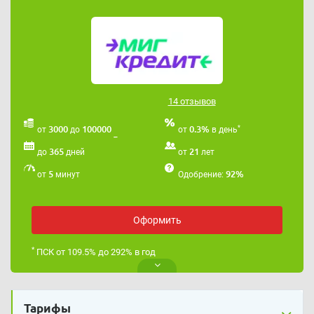
14 отзывов
*
3000
100000
0.3%
от
до
от
в день
365
21
до
дней
от
лет
5
92%
от
минут
Одобрение:
Оформить
*
ПСК от 109.5% до 292% в год
Тарифы