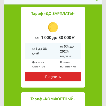
Тариф
«ДО ЗАРПЛАТЫ»
от 1 000 до 30 000 ₽
от
0% до
от
5 до 33
292%
дней
годовых
Для всех
В день
клиентов
погашения
Получить
Тариф
«КОМФОРТНЫЙ»