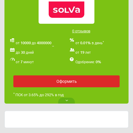
0 отзывов
*
10000
4000000
0.01%
от
до
от
в день
30
19
до
дней
от
лет
7
0%
от
минут
Одобрение:
Оформить
*
ПСК от 3.65% до 292% в год