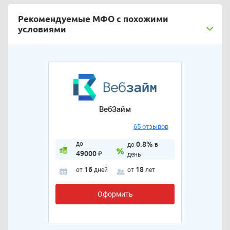
Рекомендуемые МФО с похожими
условиями
ВебЗайм
65 отзывов
до
0.8%
до
в
49000
₽
день
16
18
от
дней
от
лет
Оформить