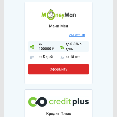
Мани Мен
241 отзыв
до
0.8%
до
в
100000
₽
день
5
18
от
дней
от
лет
Оформить
Кредит Плюс